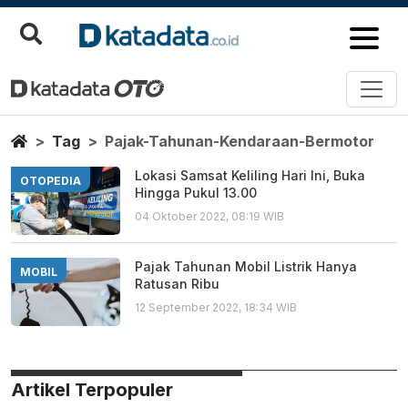
Pajak Tahunan Kendaraan Berm
Berita Terbaru
Home
Tag
Pajak-Tahunan-Kendaraan-Bermotor
Lokasi Samsat Keliling Hari Ini, Buka
OTOPEDIA
Hingga Pukul 13.00
04 Oktober 2022, 08:19 WIB
Pajak Tahunan Mobil Listrik Hanya
MOBIL
Ratusan Ribu
12 September 2022, 18:34 WIB
Artikel Terpopuler