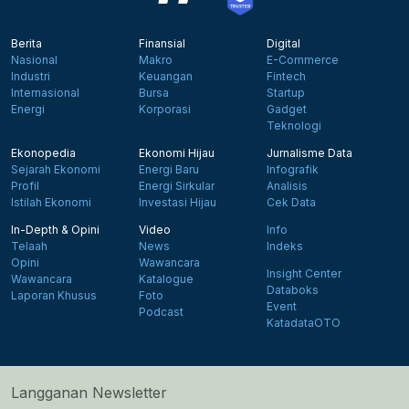
Berita
Finansial
Digital
Nasional
Makro
E-Commerce
Industri
Keuangan
Fintech
Internasional
Bursa
Startup
Energi
Korporasi
Gadget
Teknologi
Ekonopedia
Ekonomi Hijau
Jurnalisme Data
Sejarah Ekonomi
Energi Baru
Infografik
Profil
Energi Sirkular
Analisis
Istilah Ekonomi
Investasi Hijau
Cek Data
In-Depth & Opini
Video
Info
Telaah
News
Indeks
Opini
Wawancara
Insight Center
Wawancara
Katalogue
Databoks
Laporan Khusus
Foto
Event
Podcast
KatadataOTO
Langganan Newsletter