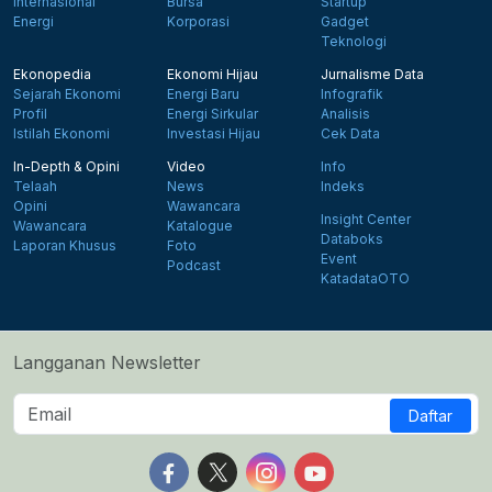
Internasional
Bursa
Startup
Energi
Korporasi
Gadget
Teknologi
Ekonopedia
Ekonomi Hijau
Jurnalisme Data
Sejarah Ekonomi
Energi Baru
Infografik
Profil
Energi Sirkular
Analisis
Istilah Ekonomi
Investasi Hijau
Cek Data
In-Depth & Opini
Video
Info
Telaah
News
Indeks
Opini
Wawancara
Insight Center
Wawancara
Katalogue
Databoks
Laporan Khusus
Foto
Event
Podcast
KatadataOTO
Langganan Newsletter
Daftar
Follow us on Facebook
Follow us on X
Follow us on Instagram
Follow us on Yout