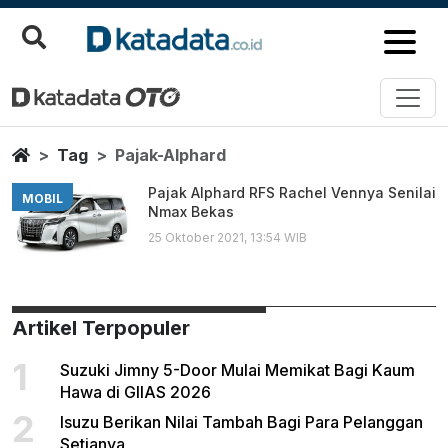
Pajak Alphard
Berita Terbaru
Home
Tag
Pajak-Alphard
Pajak Alphard RFS Rachel Vennya Senilai
MOBIL
Nmax Bekas
25 Oktober 2021, 13:54 WIB
Artikel Terpopuler
1
Suzuki Jimny 5-Door Mulai Memikat Bagi Kaum
Hawa di GIIAS 2026
2
Isuzu Berikan Nilai Tambah Bagi Para Pelanggan
Setianya