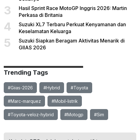
3
Hasil Sprint Race MotoGP Inggris 2026: Martin
Perkasa di Britania
4
Suzuki XL7 Terbaru Perkuat Kenyamanan dan
Keselamatan Keluarga
5
Suzuki Siapkan Beragam Aktivitas Menarik di
GIIAS 2026
Trending Tags
#Giias-2026
#Hybrid
#Toyota
#Marc-marquez
#Mobil-listrik
#Toyota-veloz-hybrid
#Motogp
#Sim