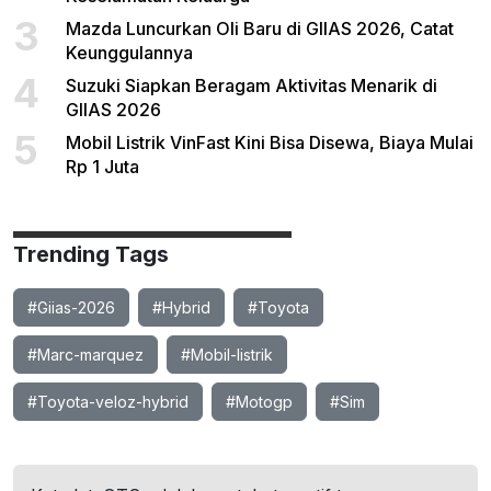
3
Mazda Luncurkan Oli Baru di GIIAS 2026, Catat
Keunggulannya
4
Suzuki Siapkan Beragam Aktivitas Menarik di
GIIAS 2026
5
Mobil Listrik VinFast Kini Bisa Disewa, Biaya Mulai
Rp 1 Juta
Trending Tags
#Giias-2026
#Hybrid
#Toyota
#Marc-marquez
#Mobil-listrik
#Toyota-veloz-hybrid
#Motogp
#Sim