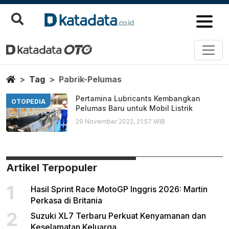
Pabrik Pelumas
Berita Terbaru
Home
Tag
Pabrik-Pelumas
Pertamina Lubricants Kembangkan
OTOPEDIA
Pelumas Baru untuk Mobil Listrik
29 November 2022, 21:57 WIB
Artikel Terpopuler
1
Hasil Sprint Race MotoGP Inggris 2026: Martin
Perkasa di Britania
2
Suzuki XL7 Terbaru Perkuat Kenyamanan dan
Keselamatan Keluarga