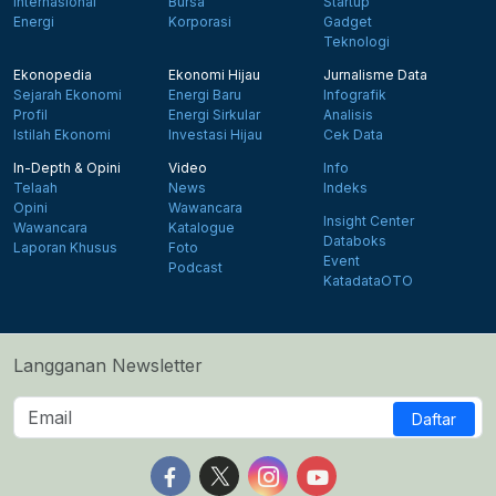
Internasional
Bursa
Startup
Energi
Korporasi
Gadget
Teknologi
Ekonopedia
Ekonomi Hijau
Jurnalisme Data
Sejarah Ekonomi
Energi Baru
Infografik
Profil
Energi Sirkular
Analisis
Istilah Ekonomi
Investasi Hijau
Cek Data
In-Depth & Opini
Video
Info
Telaah
News
Indeks
Opini
Wawancara
Insight Center
Wawancara
Katalogue
Databoks
Laporan Khusus
Foto
Event
Podcast
KatadataOTO
Langganan Newsletter
Daftar
Follow us on Facebook
Follow us on X
Follow us on Instagram
Follow us on Yout