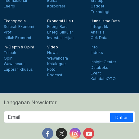
Internasional
Bursa
Startup
Energi
Korporasi
Gadget
Teknologi
Ekonopedia
Ekonomi Hijau
Jurnalisme Data
Sejarah Ekonomi
Energi Baru
Infografik
Profil
Energi Sirkular
Analisis
Istilah Ekonomi
Investasi Hijau
Cek Data
In-Depth & Opini
Video
Info
Telaah
News
Indeks
Opini
Wawancara
Insight Center
Wawancara
Katalogue
Databoks
Laporan Khusus
Foto
Event
Podcast
KatadataOTO
Langganan Newsletter
Daftar
Follow us on Facebook
Follow us on X
Follow us on Instagram
Follow us on Yout