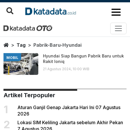
Pabrik Baru Hyundai
Berita Terbaru
Home
Tag
Pabrik-Baru-Hyundai
Hyundai Siap Bangun Pabrik Baru untuk
MOBIL
Rakit Ioniq
21 Agustus 2024, 10:00 WIB
Artikel Terpopuler
1
Aturan Ganjil Genap Jakarta Hari Ini 07 Agustus
2026
2
Lokasi SIM Keliling Jakarta sebelum Akhir Pekan
7 Agustus 2026