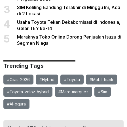
3
SIM Keliling Bandung Terakhir di Minggu Ini, Ada
di 2 Lokasi
4
Usaha Toyota Tekan Dekabornisasi di Indonesia,
Gelar TEY ke-14
5
Maraknya Toko Online Dorong Penjualan Isuzu di
Segmen Niaga
Trending Tags
#Giias-2026
#Hybrid
#Toyota
#Mobil-listrik
#Toyota-veloz-hybrid
#Marc-marquez
#Sim
#Ai-ogura