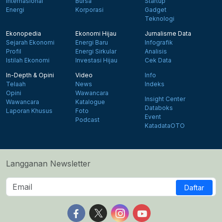
Internasional
Bursa
Startup
Energi
Korporasi
Gadget
Teknologi
Ekonopedia
Ekonomi Hijau
Jurnalisme Data
Sejarah Ekonomi
Energi Baru
Infografik
Profil
Energi Sirkular
Analisis
Istilah Ekonomi
Investasi Hijau
Cek Data
In-Depth & Opini
Video
Info
Telaah
News
Indeks
Opini
Wawancara
Insight Center
Wawancara
Katalogue
Databoks
Laporan Khusus
Foto
Event
Podcast
KatadataOTO
Langganan Newsletter
Daftar
Follow us on Facebook
Follow us on X
Follow us on Instagram
Follow us on Yout