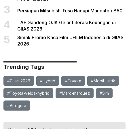
3
Persiapan Mitsubishi Fuso Hadapi Mandatori B50
4
TAF Gandeng OJK Gelar Literasi Keuangan di
GIIAS 2026
5
Simak Promo Kaca Film UFILM Indonesia di GIIAS
2026
Trending Tags
#Giias-2026
#Hybrid
#Toyota
#Mobil-listrik
#Toyota-veloz-hybrid
#Marc-marquez
#Sim
#Ai-ogura