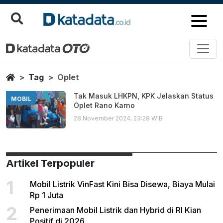
Oplet
Berita Terbaru
Home
Tag
Oplet
Tak Masuk LHKPN, KPK Jelaskan Status
MOBIL
Oplet Rano Karno
28 November 2024, 23:28 WIB
Artikel Terpopuler
1
Mobil Listrik VinFast Kini Bisa Disewa, Biaya Mulai
Rp 1 Juta
2
Penerimaan Mobil Listrik dan Hybrid di RI Kian
Positif di 2026