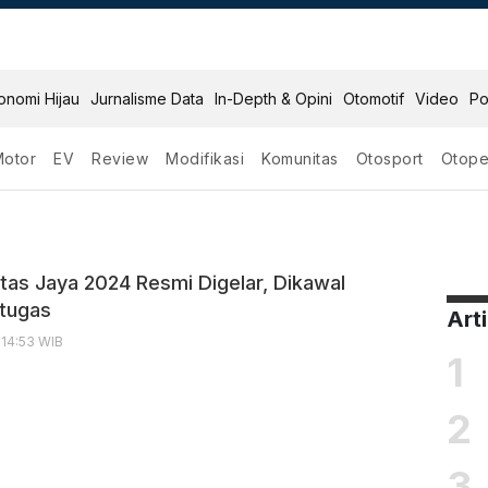
onomi Hijau
Jurnalisme Data
In-Depth & Opini
Otomotif
Video
Po
Motor
EV
Review
Modifikasi
Komunitas
Otosport
Otope
 Jaya
ntas Jaya 2024 Resmi Digelar, Dikawal
tugas
Art
 14:53 WIB
1
2
3