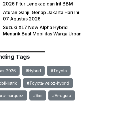
2026 Fitur Lengkap dan Irit BBM
Aturan Ganjil Genap Jakarta Hari Ini
07 Agustus 2026
Suzuki XL7 New Alpha Hybrid
Menarik Buat Mobilitas Warga Urban
nding Tags
ias-2026
#Hybrid
#Toyota
il-listrik
#Toyota-veloz-hybrid
rc-marquez
#Sim
#Ai-ogura