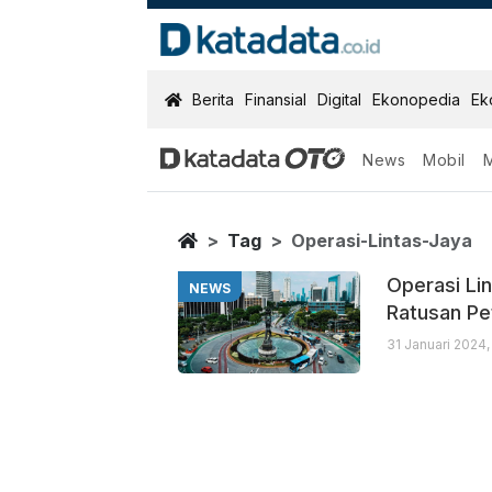
KatadataOTO
Berita
Finansial
Digital
Ekonopedia
Ek
News
Mobil
Operasi Lintas
Berita Terbaru
Home
Tag
Operasi-Lintas-Jaya
Operasi Li
NEWS
Ratusan Pe
31 Januari 2024,