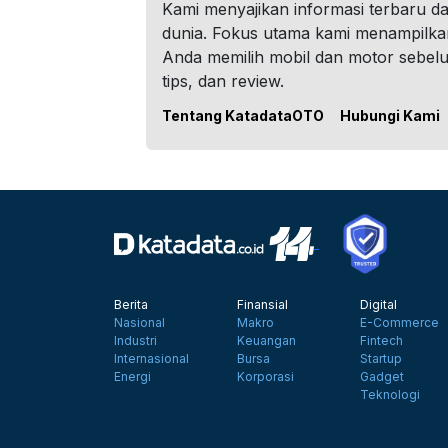
Kami menyajikan informasi terbaru dar
dunia. Fokus utama kami menampilka
Anda memilih mobil dan motor sebel
tips, dan review.
Tentang KatadataOTO
Hubungi Kami
Berita
Finansial
Digital
Nasional
Makro
E-Commerce
Industri
Keuangan
Fintech
Internasional
Bursa
Startup
Energi
Korporasi
Gadget
Teknologi