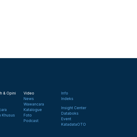
h & Opini
Video
Info
News
Indeks
Wawancara
Insight Center
ara
Katalogue
Databoks
n Khusus
Foto
Event
Podcast
KatadataOTO