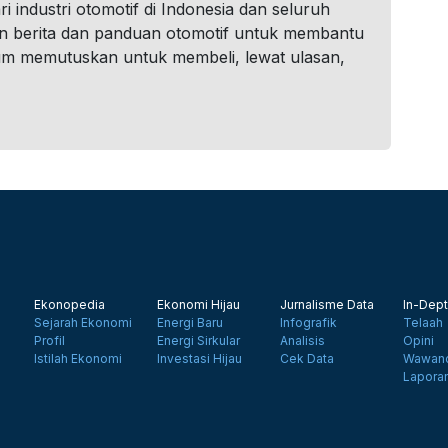
i industri otomotif di Indonesia dan seluruh
n berita dan panduan otomotif untuk membantu
um memutuskan untuk membeli, lewat ulasan,
Ekonopedia
Ekonomi Hijau
Jurnalisme Data
In-Dept
Sejarah Ekonomi
Energi Baru
Infografik
Telaah
Profil
Energi Sirkular
Analisis
Opini
Istilah Ekonomi
Investasi Hijau
Cek Data
Wawanc
Lapora