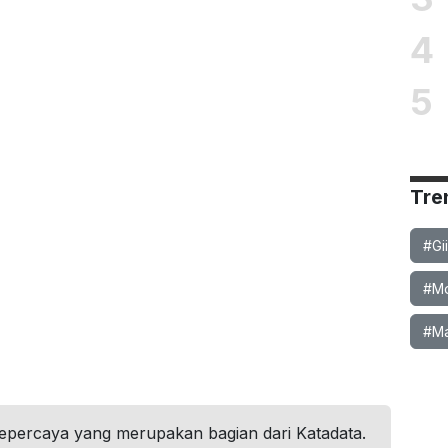
4
5
Tre
#Gi
#Mob
#Ma
tepercaya yang merupakan bagian dari Katadata.