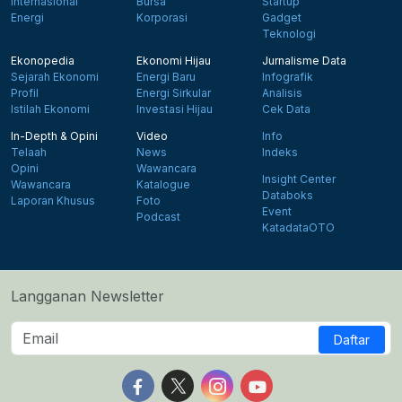
Internasional
Bursa
Startup
Energi
Korporasi
Gadget
Teknologi
Ekonopedia
Ekonomi Hijau
Jurnalisme Data
Sejarah Ekonomi
Energi Baru
Infografik
Profil
Energi Sirkular
Analisis
Istilah Ekonomi
Investasi Hijau
Cek Data
In-Depth & Opini
Video
Info
Telaah
News
Indeks
Opini
Wawancara
Insight Center
Wawancara
Katalogue
Databoks
Laporan Khusus
Foto
Event
Podcast
KatadataOTO
Langganan Newsletter
Daftar
Follow us on Facebook
Follow us on X
Follow us on Instagram
Follow us on Yout