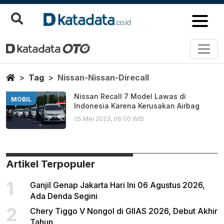
Nissan Nissan Direcall
Berita Terbaru
Home
Tag
Nissan-Nissan-Direcall
Nissan Recall 7 Model Lawas di
MOBIL
Indonesia Karena Kerusakan Airbag
05 Mei 2023, 06:00 WIB
Artikel Terpopuler
1
Ganjil Genap Jakarta Hari Ini 06 Agustus 2026,
Ada Denda Segini
2
Chery Tiggo V Nongol di GIIAS 2026, Debut Akhir
Tahun