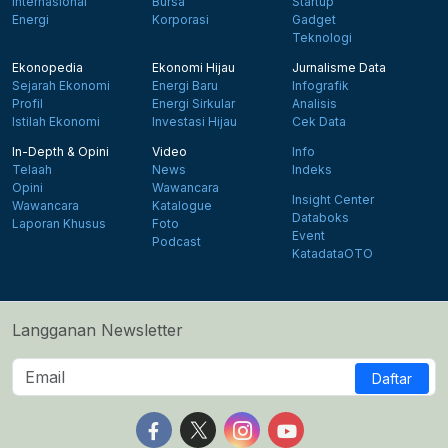
Internasional
Bursa
Startup
Energi
Korporasi
Gadget
Teknologi
Ekonopedia
Ekonomi Hijau
Jurnalisme Data
Sejarah Ekonomi
Energi Baru
Infografik
Profil
Energi Sirkular
Analisis
Istilah Ekonomi
Investasi Hijau
Cek Data
In-Depth & Opini
Video
Info
Telaah
News
Indeks
Opini
Wawancara
Insight Center
Wawancara
Katalogue
Databoks
Laporan Khusus
Foto
Event
Podcast
KatadataOTO
Langganan Newsletter
Daftar
Follow us on Facebook
Follow us on X
Follow us on Instagram
Follow us on Yout