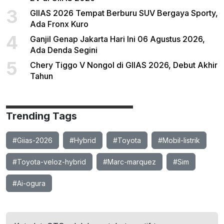
3
GIIAS 2026 Tempat Berburu SUV Bergaya Sporty,
Ada Fronx Kuro
4
Ganjil Genap Jakarta Hari Ini 06 Agustus 2026,
Ada Denda Segini
5
Chery Tiggo V Nongol di GIIAS 2026, Debut Akhir
Tahun
Trending Tags
#Giias-2026
#Hybrid
#Toyota
#Mobil-listrik
#Toyota-veloz-hybrid
#Marc-marquez
#Sim
#Ai-ogura