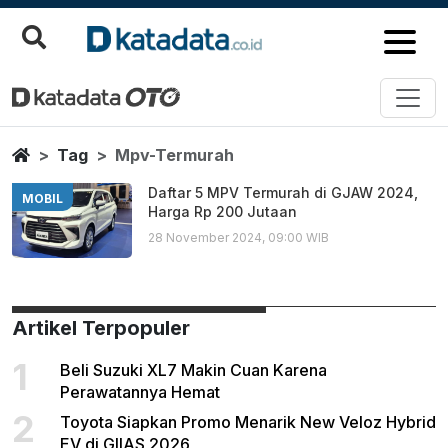
Mpv Termurah
Berita Terbaru
Home
Tag
Mpv-Termurah
Daftar 5 MPV Termurah di GJAW 2024,
MOBIL
Harga Rp 200 Jutaan
28 November 2024, 09:00 WIB
Artikel Terpopuler
1
Beli Suzuki XL7 Makin Cuan Karena
Perawatannya Hemat
2
Toyota Siapkan Promo Menarik New Veloz Hybrid
EV di GIIAS 2026