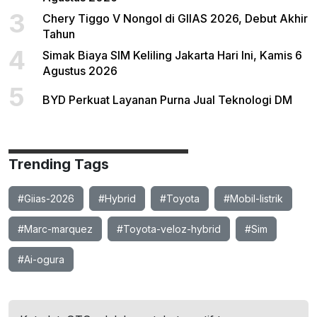
3
Chery Tiggo V Nongol di GIIAS 2026, Debut Akhir
Tahun
4
Simak Biaya SIM Keliling Jakarta Hari Ini, Kamis 6
Agustus 2026
5
BYD Perkuat Layanan Purna Jual Teknologi DM
Trending Tags
#Giias-2026
#Hybrid
#Toyota
#Mobil-listrik
#Marc-marquez
#Toyota-veloz-hybrid
#Sim
#Ai-ogura