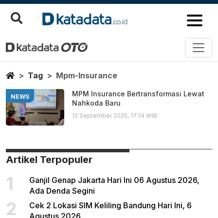
Mpm Insurance
Berita Terbaru
Home
Tag
Mpm-Insurance
MPM Insurance Bertransformasi Lewat
NEWS
Nahkoda Baru
12 September 2025, 17:14 WIB
Artikel Terpopuler
1
Ganjil Genap Jakarta Hari Ini 06 Agustus 2026,
Ada Denda Segini
2
Cek 2 Lokasi SIM Keliling Bandung Hari Ini, 6
Agustus 2026