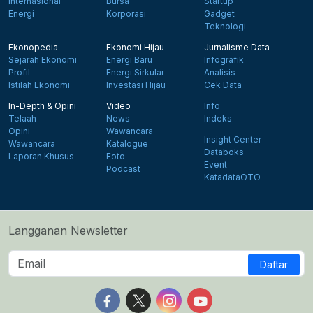
Internasional
Bursa
Startup
Energi
Korporasi
Gadget
Teknologi
Ekonopedia
Ekonomi Hijau
Jurnalisme Data
Sejarah Ekonomi
Energi Baru
Infografik
Profil
Energi Sirkular
Analisis
Istilah Ekonomi
Investasi Hijau
Cek Data
In-Depth & Opini
Video
Info
Telaah
News
Indeks
Opini
Wawancara
Insight Center
Wawancara
Katalogue
Databoks
Laporan Khusus
Foto
Event
Podcast
KatadataOTO
Langganan Newsletter
Daftar
Follow us on Facebook
Follow us on X
Follow us on Instagram
Follow us on Yout