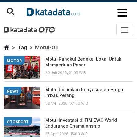
Motul Oil
Berita Terbaru
Home
Tag
Motul-Oil
Motul Rangkul Bengkel Lokal Untuk
MOTOR
Memperluas Pasar
20 Juli 2026, 21:05 WIB
Motul Umumkan Penyesuaian Harga
NEWS
Imbas Perang
02 Mei 2026, 07:00 WIB
Motul Investasi di FIM EWC World
OTOSPORT
Endurance Championship
25 April 2026, 15:00 WIB