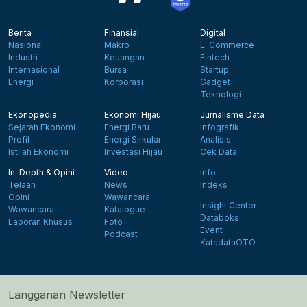
Berita
Finansial
Digital
Nasional
Makro
E-Commerce
Industri
Keuangan
Fintech
Internasional
Bursa
Startup
Energi
Korporasi
Gadget
Teknologi
Ekonopedia
Ekonomi Hijau
Jurnalisme Data
Sejarah Ekonomi
Energi Baru
Infografik
Profil
Energi Sirkular
Analisis
Istilah Ekonomi
Investasi Hijau
Cek Data
In-Depth & Opini
Video
Info
Telaah
News
Indeks
Opini
Wawancara
Insight Center
Wawancara
Katalogue
Databoks
Laporan Khusus
Foto
Event
Podcast
KatadataOTO
Langganan Newsletter