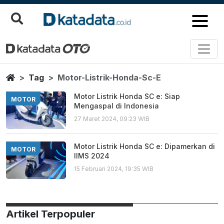
Motor Listrik Honda Sc E
Berita Terbaru
Home
Tag
Motor-Listrik-Honda-Sc-E
Motor Listrik Honda SC e: Siap
MOTOR
Mengaspal di Indonesia
27 Maret 2024, 09:23 WIB
Motor Listrik Honda SC e: Dipamerkan di
MOTOR
IIMS 2024
15 Februari 2024, 19:35 WIB
Artikel Terpopuler