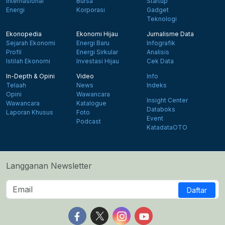
Internasional
Bursa
Startup
Energi
Korporasi
Gadget
Teknologi
Ekonopedia
Ekonomi Hijau
Jurnalisme Data
Sejarah Ekonomi
Energi Baru
Infografik
Profil
Energi Sirkular
Analisis
Istilah Ekonomi
Investasi Hijau
Cek Data
In-Depth & Opini
Video
Info
Telaah
News
Indeks
Opini
Wawancara
Insight Center
Wawancara
Katalogue
Databoks
Laporan Khusus
Foto
Event
Podcast
KatadataOTO
Langganan Newsletter
Daftar
Follow us on Facebook
Follow us on X
Follow us on Instagram
Follow us on Yout