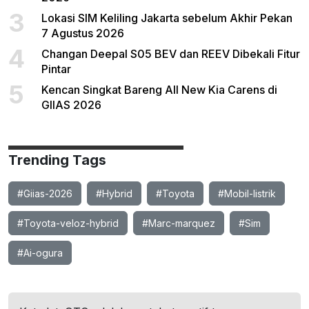
3
Lokasi SIM Keliling Jakarta sebelum Akhir Pekan
7 Agustus 2026
4
Changan Deepal S05 BEV dan REEV Dibekali Fitur
Pintar
5
Kencan Singkat Bareng All New Kia Carens di
GIIAS 2026
Trending Tags
#Giias-2026
#Hybrid
#Toyota
#Mobil-listrik
#Toyota-veloz-hybrid
#Marc-marquez
#Sim
#Ai-ogura