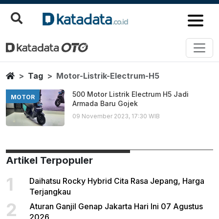
Motor Listrik Electrum H5
Berita Terbaru
Home
Tag
Motor-Listrik-Electrum-H5
500 Motor Listrik Electrum H5 Jadi
MOTOR
Armada Baru Gojek
09 November 2023, 17:30 WIB
Artikel Terpopuler
1
Daihatsu Rocky Hybrid Cita Rasa Jepang, Harga
Terjangkau
2
Aturan Ganjil Genap Jakarta Hari Ini 07 Agustus
2026