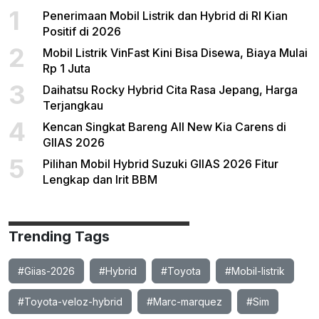
1
Penerimaan Mobil Listrik dan Hybrid di RI Kian
Positif di 2026
2
Mobil Listrik VinFast Kini Bisa Disewa, Biaya Mulai
Rp 1 Juta
3
Daihatsu Rocky Hybrid Cita Rasa Jepang, Harga
Terjangkau
4
Kencan Singkat Bareng All New Kia Carens di
GIIAS 2026
5
Pilihan Mobil Hybrid Suzuki GIIAS 2026 Fitur
Lengkap dan Irit BBM
Trending Tags
#Giias-2026
#Hybrid
#Toyota
#Mobil-listrik
#Toyota-veloz-hybrid
#Marc-marquez
#Sim