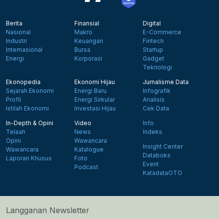
Berita
Finansial
Digital
Nasional
Makro
E-Commerce
Industri
Keuangan
Fintech
Internasional
Bursa
Startup
Energi
Korporasi
Gadget
Teknologi
Ekonopedia
Ekonomi Hijau
Jurnalisme Data
Sejarah Ekonomi
Energi Baru
Infografik
Profil
Energi Sirkular
Analisis
Istilah Ekonomi
Investasi Hijau
Cek Data
In-Depth & Opini
Video
Info
Telaah
News
Indeks
Opini
Wawancara
Insight Center
Wawancara
Katalogue
Databoks
Laporan Khusus
Foto
Event
Podcast
KatadataOTO
Langganan Newsletter