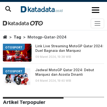
Motogp Qatar 2024
Berita Terbaru
Home
Tag
Motogp-Qatar-2024
Link Live Streaming MotoGP Qatar 2024:
OTOSPORT
Duel Bagnaia dan Marquez
09 Maret 2024, 19:38 WIB
Jadwal MotoGP Qatar 2024: Debut
OTOSPORT
Marquez dan Acosta Dinanti
04 Maret 2024, 19:40 WIB
Artikel Terpopuler