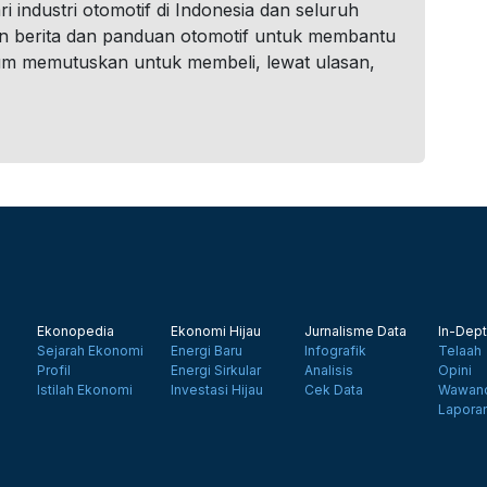
i industri otomotif di Indonesia dan seluruh
n berita dan panduan otomotif untuk membantu
um memutuskan untuk membeli, lewat ulasan,
Ekonopedia
Ekonomi Hijau
Jurnalisme Data
In-Dept
Sejarah Ekonomi
Energi Baru
Infografik
Telaah
Profil
Energi Sirkular
Analisis
Opini
Istilah Ekonomi
Investasi Hijau
Cek Data
Wawanc
Lapora