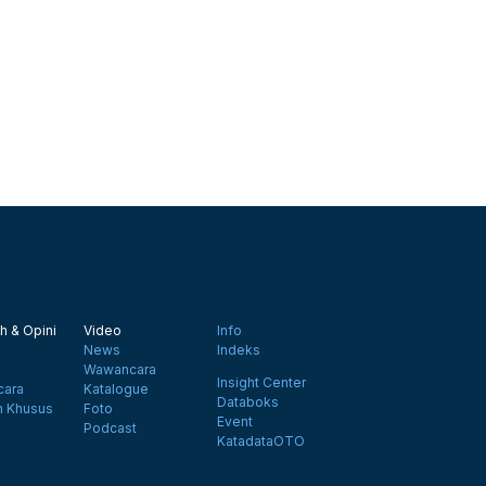
h & Opini
Video
Info
News
Indeks
Wawancara
Insight Center
ara
Katalogue
Databoks
n Khusus
Foto
Event
Podcast
KatadataOTO