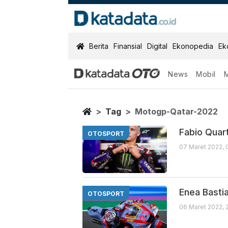
KatadataOTO
Berita
Finansial
Digital
Ekonopedia
Ek
News
Mobil
Motogp Qatar
Berita Terbaru
Home
Tag
Motogp-Qatar-2022
Fabio Quar
OTOSPORT
07 Maret 2022, 
Enea Basti
OTOSPORT
06 Maret 2022, 