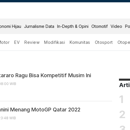
onomi Hijau
Jurnalisme Data
In-Depth & Opini
Otomotif
Video
Po
Motor
EV
Review
Modifikasi
Komunitas
Otosport
Otope
 2022
tararo Ragu Bisa Kompetitif Musim Ini
08:00 WIB
Art
1
anini Menang MotoGP Qatar 2022
2
23:48 WIB
3