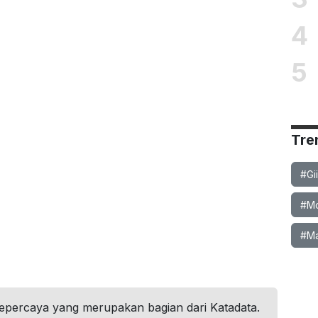
4
5
Tre
#Gi
#Mob
#Ma
tepercaya yang merupakan bagian dari Katadata.