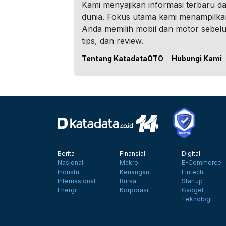
Kami menyajikan informasi terbaru dar
dunia. Fokus utama kami menampilka
Anda memilih mobil dan motor sebel
tips, dan review.
Tentang KatadataOTO
Hubungi Kami
Berita
Finansial
Digital
Nasional
Makro
E-Commerce
Industri
Keuangan
Fintech
Internasional
Bursa
Startup
Energi
Korporasi
Gadget
Teknologi