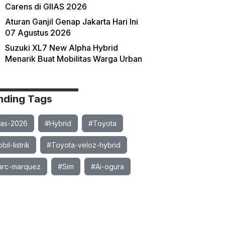
Carens di GIIAS 2026
Aturan Ganjil Genap Jakarta Hari Ini
07 Agustus 2026
Suzuki XL7 New Alpha Hybrid
Menarik Buat Mobilitas Warga Urban
nding Tags
ias-2026
#Hybrid
#Toyota
il-listrik
#Toyota-veloz-hybrid
rc-marquez
#Sim
#Ai-ogura