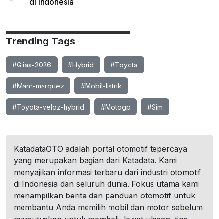
di Indonesia
Trending Tags
#Giias-2026
#Hybrid
#Toyota
#Marc-marquez
#Mobil-listrik
#Toyota-veloz-hybrid
#Motogp
#Sim
KatadataOTO adalah portal otomotif tepercaya
yang merupakan bagian dari Katadata. Kami
menyajikan informasi terbaru dari industri otomotif
di Indonesia dan seluruh dunia. Fokus utama kami
menampilkan berita dan panduan otomotif untuk
membantu Anda memilih mobil dan motor sebelum