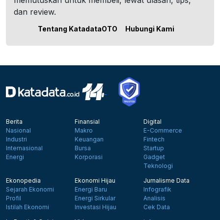
memutuskan untuk membeli, lewat ulasan, tips,
dan review.
Tentang KatadataOTO
Hubungi Kami
Berita
Finansial
Digital
Nasional
Makro
E-Commerce
Industri
Keuangan
Fintech
Internasional
Bursa
Startup
Energi
Korporasi
Gadget
Teknologi
Ekonopedia
Ekonomi Hijau
Jurnalisme Data
Sejarah Ekonomi
Energi Baru
Infografik
Profil
Energi Sirkular
Analisis
Istilah Ekonomi
Investasi Hijau
Cek Data