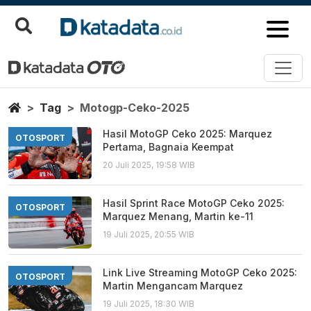
Motogp Ceko 2025
Berita Terbaru
Home
Tag
Motogp-Ceko-2025
Hasil MotoGP Ceko 2025: Marquez
OTOSPORT
Pertama, Bagnaia Keempat
20 Juli 2025, 19:58 WIB
Hasil Sprint Race MotoGP Ceko 2025:
OTOSPORT
Marquez Menang, Martin ke-11
19 Juli 2025, 20:55 WIB
Link Live Streaming MotoGP Ceko 2025:
OTOSPORT
Martin Mengancam Marquez
19 Juli 2025, 18:30 WIB