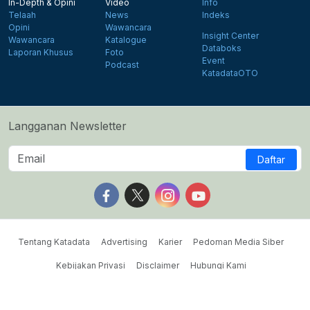
In-Depth & Opini
Video
Info
Telaah
News
Indeks
Opini
Wawancara
Insight Center
Wawancara
Katalogue
Databoks
Laporan Khusus
Foto
Event
Podcast
KatadataOTO
Langganan Newsletter
Daftar
Follow us on Facebook
Follow us on X
Follow us on Instagram
Follow us on Yout
Tentang Katadata
Advertising
Karier
Pedoman Media Siber
Kebijakan Privasi
Disclaimer
Hubungi Kami
©2026 Katadata. Hak cipta dilindungi Undang-undang.