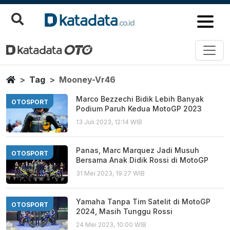
Mooney Vr46
Berita Terbaru
Home
Tag
Mooney-Vr46
Marco Bezzechi Bidik Lebih Banyak
OTOSPORT
Podium Paruh Kedua MotoGP 2023
13 Juli 2023, 12:14 WIB
Panas, Marc Marquez Jadi Musuh
OTOSPORT
Bersama Anak Didik Rossi di MotoGP
31 Mei 2023, 19:27 WIB
Yamaha Tanpa Tim Satelit di MotoGP
OTOSPORT
2024, Masih Tunggu Rossi
24 Mei 2023, 10:00 WIB