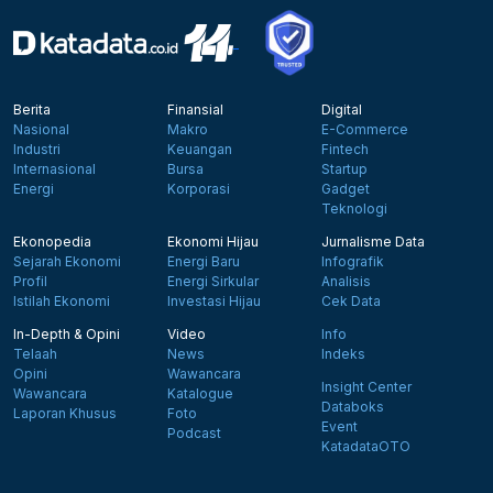
Berita
Finansial
Digital
Nasional
Makro
E-Commerce
Industri
Keuangan
Fintech
Internasional
Bursa
Startup
Energi
Korporasi
Gadget
Teknologi
Ekonopedia
Ekonomi Hijau
Jurnalisme Data
Sejarah Ekonomi
Energi Baru
Infografik
Profil
Energi Sirkular
Analisis
Istilah Ekonomi
Investasi Hijau
Cek Data
In-Depth & Opini
Video
Info
Telaah
News
Indeks
Opini
Wawancara
Insight Center
Wawancara
Katalogue
Databoks
Laporan Khusus
Foto
Event
Podcast
KatadataOTO