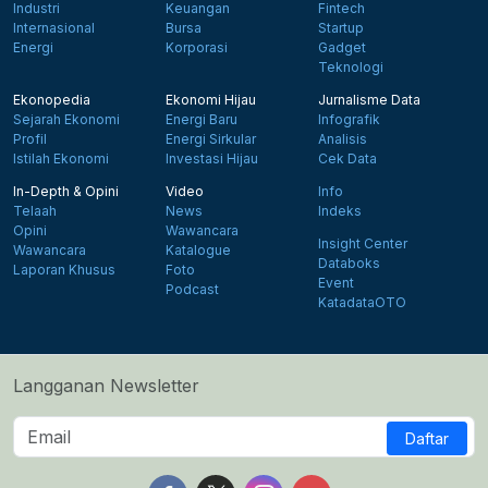
Industri
Keuangan
Fintech
Internasional
Bursa
Startup
Energi
Korporasi
Gadget
Teknologi
Ekonopedia
Ekonomi Hijau
Jurnalisme Data
Sejarah Ekonomi
Energi Baru
Infografik
Profil
Energi Sirkular
Analisis
Istilah Ekonomi
Investasi Hijau
Cek Data
In-Depth & Opini
Video
Info
Telaah
News
Indeks
Opini
Wawancara
Insight Center
Wawancara
Katalogue
Databoks
Laporan Khusus
Foto
Event
Podcast
KatadataOTO
Langganan Newsletter
Daftar
Follow us on Facebook
Follow us on X
Follow us on Instagram
Follow us on Yout