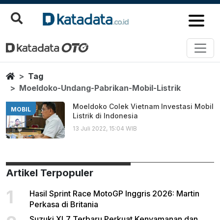
Moeldoko Undang Pabrikan Mobil
Berita Terbaru
Home
Tag
Moeldoko-Undang-Pabrikan-Mobil-Listrik
Moeldoko Colek Vietnam Investasi Mobil
MOBIL
Listrik di Indonesia
13 Juli 2022, 15:04 WIB
Artikel Terpopuler
1
Hasil Sprint Race MotoGP Inggris 2026: Martin
Perkasa di Britania
Suzuki XL7 Terbaru Perkuat Kenyamanan dan