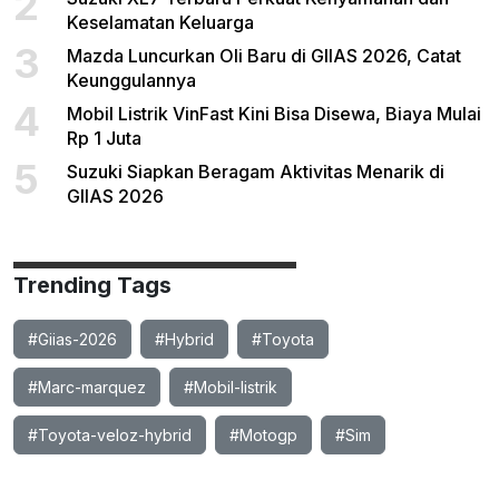
2
Keselamatan Keluarga
3
Mazda Luncurkan Oli Baru di GIIAS 2026, Catat
Keunggulannya
4
Mobil Listrik VinFast Kini Bisa Disewa, Biaya Mulai
Rp 1 Juta
5
Suzuki Siapkan Beragam Aktivitas Menarik di
GIIAS 2026
Trending Tags
#Giias-2026
#Hybrid
#Toyota
#Marc-marquez
#Mobil-listrik
#Toyota-veloz-hybrid
#Motogp
#Sim