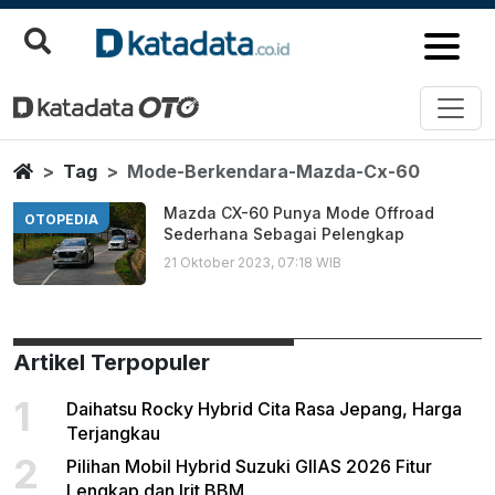
Mode Berkendara Mazda Cx 60
Berita Terbaru
Home
Tag
Mode-Berkendara-Mazda-Cx-60
Mazda CX-60 Punya Mode Offroad
OTOPEDIA
Sederhana Sebagai Pelengkap
21 Oktober 2023, 07:18 WIB
Artikel Terpopuler
1
Daihatsu Rocky Hybrid Cita Rasa Jepang, Harga
Terjangkau
2
Pilihan Mobil Hybrid Suzuki GIIAS 2026 Fitur
Lengkap dan Irit BBM