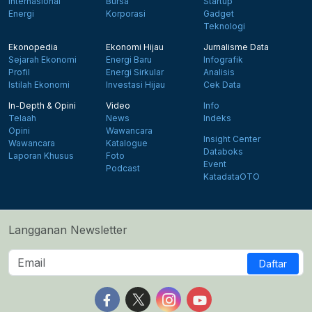
Internasional
Bursa
Startup
Energi
Korporasi
Gadget
Teknologi
Ekonopedia
Ekonomi Hijau
Jurnalisme Data
Sejarah Ekonomi
Energi Baru
Infografik
Profil
Energi Sirkular
Analisis
Istilah Ekonomi
Investasi Hijau
Cek Data
In-Depth & Opini
Video
Info
Telaah
News
Indeks
Opini
Wawancara
Insight Center
Wawancara
Katalogue
Databoks
Laporan Khusus
Foto
Event
Podcast
KatadataOTO
Langganan Newsletter
Daftar
Follow us on Facebook
Follow us on X
Follow us on Instagram
Follow us on Yout