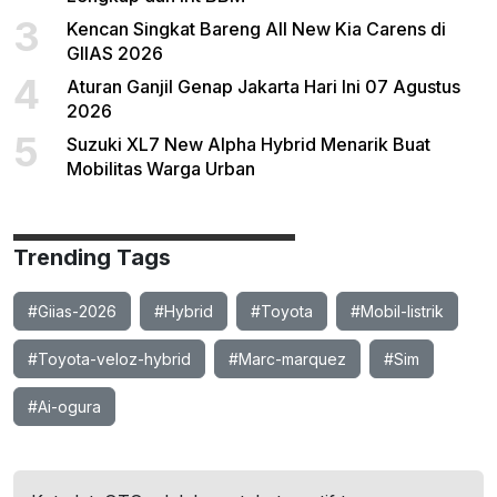
3
Kencan Singkat Bareng All New Kia Carens di
GIIAS 2026
4
Aturan Ganjil Genap Jakarta Hari Ini 07 Agustus
2026
5
Suzuki XL7 New Alpha Hybrid Menarik Buat
Mobilitas Warga Urban
Trending Tags
#Giias-2026
#Hybrid
#Toyota
#Mobil-listrik
#Toyota-veloz-hybrid
#Marc-marquez
#Sim
#Ai-ogura