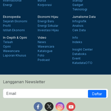
Internasional
Bursa
Startup
Energi
Korporasi
Gadget
Teknologi
Ekonopedia
Ekonomi Hijau
Jurnalisme Data
Sejarah Ekonomi
Energi Baru
Infografik
Profil
Energi Sirkular
Analisis
Istilah Ekonomi
Investasi Hijau
Cek Data
In-Depth & Opini
Video
Info
Telaah
News
Indeks
Opini
Wawancara
Insight Center
Wawancara
Katalogue
Databoks
Laporan Khusus
Foto
Event
Podcast
KatadataOTO
Langganan Newsletter
Daftar
Follow us on Facebook
Follow us on X
Follow us on Instagram
Follow us on Yout