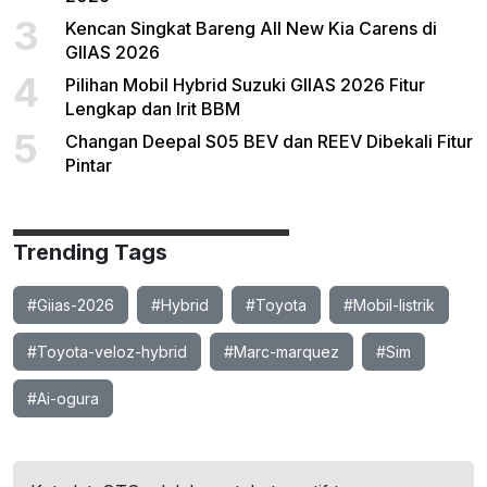
3
Kencan Singkat Bareng All New Kia Carens di
GIIAS 2026
4
Pilihan Mobil Hybrid Suzuki GIIAS 2026 Fitur
Lengkap dan Irit BBM
5
Changan Deepal S05 BEV dan REEV Dibekali Fitur
Pintar
Trending Tags
#Giias-2026
#Hybrid
#Toyota
#Mobil-listrik
#Toyota-veloz-hybrid
#Marc-marquez
#Sim
#Ai-ogura