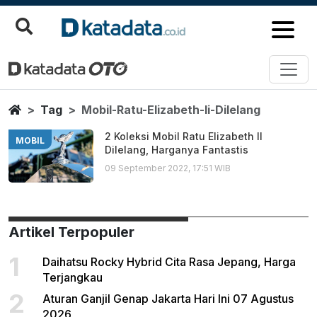
Mobil Ratu Elizabeth Ii Dilelang
Berita Terbaru
Home
Tag
Mobil-Ratu-Elizabeth-Ii-Dilelang
2 Koleksi Mobil Ratu Elizabeth II
MOBIL
Dilelang, Harganya Fantastis
09 September 2022, 17:51 WIB
Artikel Terpopuler
1
Daihatsu Rocky Hybrid Cita Rasa Jepang, Harga
Terjangkau
2
Aturan Ganjil Genap Jakarta Hari Ini 07 Agustus
2026