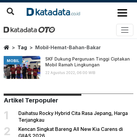
Mobil Hemat Bahan Bakar
Berita Terbaru
Home
Tag
Mobil-Hemat-Bahan-Bakar
SKF Dukung Perguruan Tinggi Ciptakan
MOBIL
Mobil Ramah Lingkungan
22 Agustus 2022, 06:00 WIB
Artikel Terpopuler
1
Daihatsu Rocky Hybrid Cita Rasa Jepang, Harga
Terjangkau
2
Kencan Singkat Bareng All New Kia Carens di
GIIAS 2026