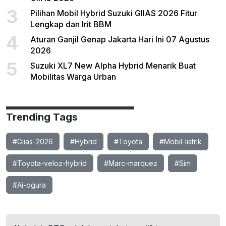
3
Pilihan Mobil Hybrid Suzuki GIIAS 2026 Fitur
Lengkap dan Irit BBM
4
Aturan Ganjil Genap Jakarta Hari Ini 07 Agustus
2026
5
Suzuki XL7 New Alpha Hybrid Menarik Buat
Mobilitas Warga Urban
Trending Tags
#Giias-2026
#Hybrid
#Toyota
#Mobil-listrik
#Toyota-veloz-hybrid
#Marc-marquez
#Sim
#Ai-ogura