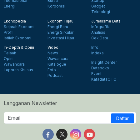
Internasional
Bursa
Startup
Energi
Korporasi
Gadget
Teknologi
Ekonopedia
Ekonomi Hijau
Jurnalisme Data
Sejarah Ekonomi
Energi Baru
Infografik
Profil
Energi Sirkular
Analisis
Istilah Ekonomi
Investasi Hijau
Cek Data
In-Depth & Opini
Video
Info
Telaah
News
Indeks
Opini
Wawancara
Insight Center
Wawancara
Katalogue
Databoks
Laporan Khusus
Foto
Event
Podcast
KatadataOTO
Langganan Newsletter
Daftar
Follow us on Facebook
Follow us on X
Follow us on Instagram
Follow us on Yout