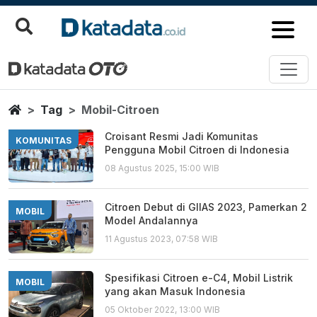
Mobil Citroen
Berita Terbaru
Home
Tag
Mobil-Citroen
Croisant Resmi Jadi Komunitas
KOMUNITAS
Pengguna Mobil Citroen di Indonesia
08 Agustus 2025, 15:00 WIB
Citroen Debut di GIIAS 2023, Pamerkan 2
MOBIL
Model Andalannya
11 Agustus 2023, 07:58 WIB
Spesifikasi Citroen e-C4, Mobil Listrik
MOBIL
yang akan Masuk Indonesia
05 Oktober 2022, 13:00 WIB