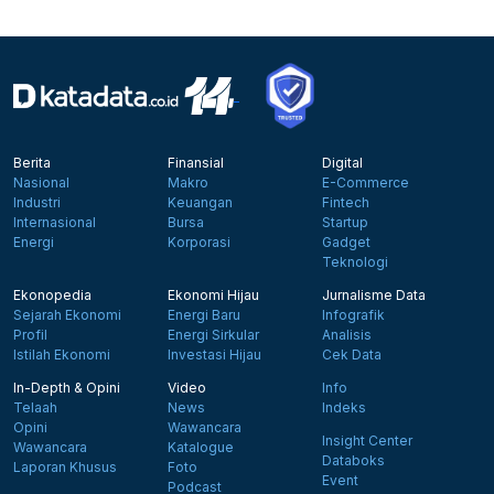
Berita
Finansial
Digital
Nasional
Makro
E-Commerce
Industri
Keuangan
Fintech
Internasional
Bursa
Startup
Energi
Korporasi
Gadget
Teknologi
Ekonopedia
Ekonomi Hijau
Jurnalisme Data
Sejarah Ekonomi
Energi Baru
Infografik
Profil
Energi Sirkular
Analisis
Istilah Ekonomi
Investasi Hijau
Cek Data
In-Depth & Opini
Video
Info
Telaah
News
Indeks
Opini
Wawancara
Insight Center
Wawancara
Katalogue
Databoks
Laporan Khusus
Foto
Event
Podcast