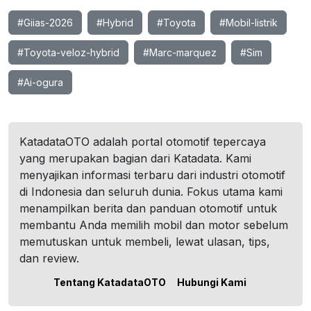
#Giias-2026
#Hybrid
#Toyota
#Mobil-listrik
#Toyota-veloz-hybrid
#Marc-marquez
#Sim
#Ai-ogura
KatadataOTO adalah portal otomotif tepercaya
yang merupakan bagian dari Katadata. Kami
menyajikan informasi terbaru dari industri otomotif
di Indonesia dan seluruh dunia. Fokus utama kami
menampilkan berita dan panduan otomotif untuk
membantu Anda memilih mobil dan motor sebelum
memutuskan untuk membeli, lewat ulasan, tips,
dan review.
Tentang KatadataOTO
Hubungi Kami