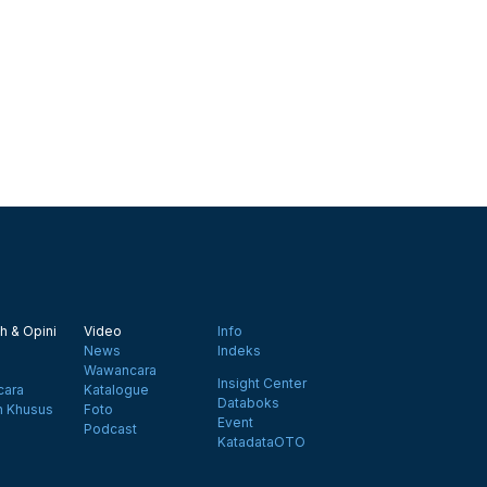
h & Opini
Video
Info
News
Indeks
Wawancara
Insight Center
ara
Katalogue
Databoks
n Khusus
Foto
Event
Podcast
KatadataOTO