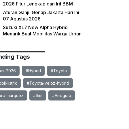
2026 Fitur Lengkap dan Irit BBM
Aturan Ganjil Genap Jakarta Hari Ini
07 Agustus 2026
Suzuki XL7 New Alpha Hybrid
Menarik Buat Mobilitas Warga Urban
nding Tags
ias-2026
#Hybrid
#Toyota
il-listrik
#Toyota-veloz-hybrid
rc-marquez
#Sim
#Ai-ogura