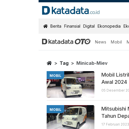
KatadataOTO
Berita
Finansial
Digital
Ekonopedia
Ek
News
Mobil
Minicab Miev
Berita Terbaru
Home
Tag
Minicab-Miev
Mobil Listr
MOBIL
Awal 2024
05 Desember 20
Mitsubishi 
MOBIL
Tahun Dep
17 Februari 2023