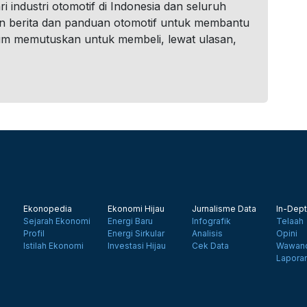
i industri otomotif di Indonesia dan seluruh
n berita dan panduan otomotif untuk membantu
um memutuskan untuk membeli, lewat ulasan,
Ekonopedia
Ekonomi Hijau
Jurnalisme Data
In-Dept
Sejarah Ekonomi
Energi Baru
Infografik
Telaah
Profil
Energi Sirkular
Analisis
Opini
Istilah Ekonomi
Investasi Hijau
Cek Data
Wawanc
Lapora