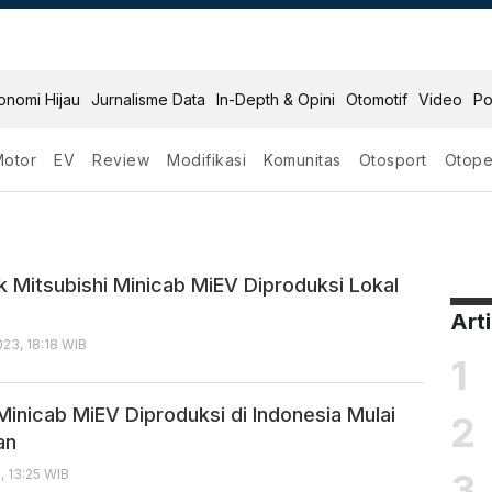
onomi Hijau
Jurnalisme Data
In-Depth & Opini
Otomotif
Video
Po
Motor
EV
Review
Modifikasi
Komunitas
Otosport
Otope
ik Mitsubishi Minicab MiEV Diproduksi Lokal
Art
23, 18:18 WIB
1
Minicab MiEV Diproduksi di Indonesia Mulai
2
an
3
, 13:25 WIB