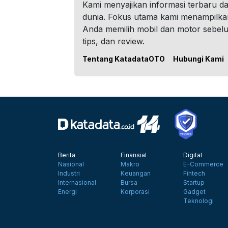
Kami menyajikan informasi terbaru dar
dunia. Fokus utama kami menampilka
Anda memilih mobil dan motor sebel
tips, dan review.
Tentang KatadataOTO
Hubungi Kami
Berita
Finansial
Digital
Nasional
Makro
E-Commerce
Industri
Keuangan
Fintech
Internasional
Bursa
Startup
Energi
Korporasi
Gadget
Teknologi