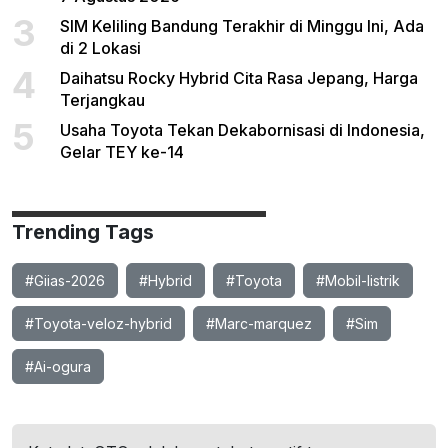
3
SIM Keliling Bandung Terakhir di Minggu Ini, Ada
di 2 Lokasi
4
Daihatsu Rocky Hybrid Cita Rasa Jepang, Harga
Terjangkau
5
Usaha Toyota Tekan Dekabornisasi di Indonesia,
Gelar TEY ke-14
Trending Tags
#Giias-2026
#Hybrid
#Toyota
#Mobil-listrik
#Toyota-veloz-hybrid
#Marc-marquez
#Sim
#Ai-ogura