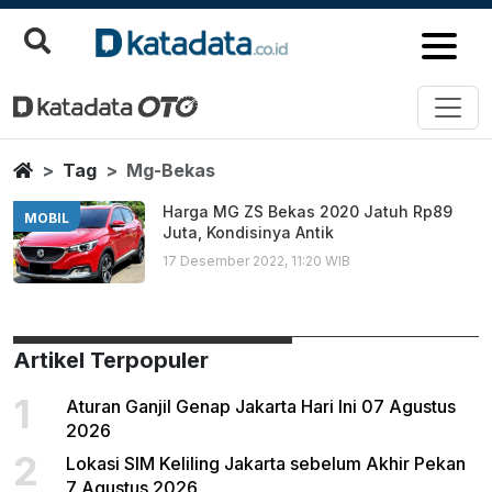
Mg Bekas
Berita Terbaru
Home
Tag
Mg-Bekas
Harga MG ZS Bekas 2020 Jatuh Rp89
MOBIL
Juta, Kondisinya Antik
17 Desember 2022, 11:20 WIB
Artikel Terpopuler
1
Aturan Ganjil Genap Jakarta Hari Ini 07 Agustus
2026
2
Lokasi SIM Keliling Jakarta sebelum Akhir Pekan
7 Agustus 2026