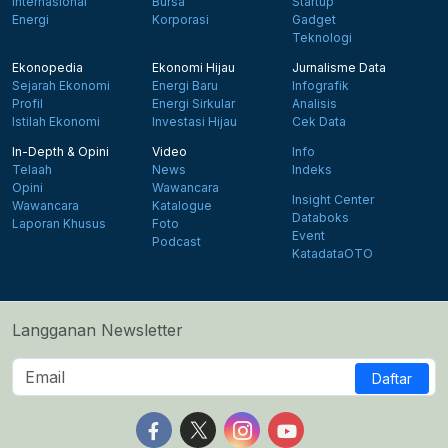
Internasional
Bursa
Startup
Energi
Korporasi
Gadget
Teknologi
Ekonopedia
Ekonomi Hijau
Jurnalisme Data
Sejarah Ekonomi
Energi Baru
Infografik
Profil
Energi Sirkular
Analisis
Istilah Ekonomi
Investasi Hijau
Cek Data
In-Depth & Opini
Video
Info
Telaah
News
Indeks
Opini
Wawancara
Insight Center
Wawancara
Katalogue
Databoks
Laporan Khusus
Foto
Event
Podcast
KatadataOTO
Langganan Newsletter
Daftar
Follow us on Facebook
Follow us on X
Follow us on Instagram
Follow us on Yout