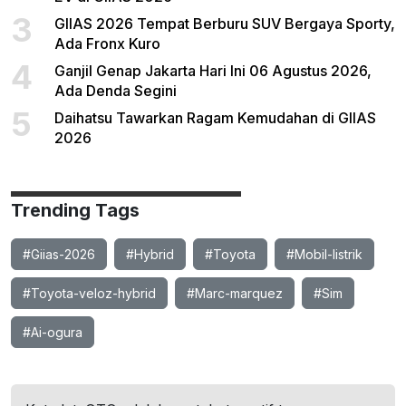
3
GIIAS 2026 Tempat Berburu SUV Bergaya Sporty,
Ada Fronx Kuro
4
Ganjil Genap Jakarta Hari Ini 06 Agustus 2026,
Ada Denda Segini
5
Daihatsu Tawarkan Ragam Kemudahan di GIIAS
2026
Trending Tags
#Giias-2026
#Hybrid
#Toyota
#Mobil-listrik
#Toyota-veloz-hybrid
#Marc-marquez
#Sim
#Ai-ogura