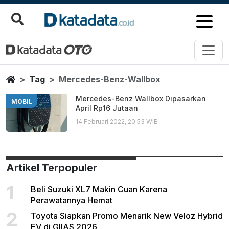
Mercedes Benz Wallbox
Berita Terbaru
Home
Tag
Mercedes-Benz-Wallbox
Mercedes-Benz Wallbox Dipasarkan
MOBIL
April Rp16 Jutaan
14 Februari 2022, 20:53 WIB
Artikel Terpopuler
1
Beli Suzuki XL7 Makin Cuan Karena
Perawatannya Hemat
2
Toyota Siapkan Promo Menarik New Veloz Hybrid
EV di GIIAS 2026