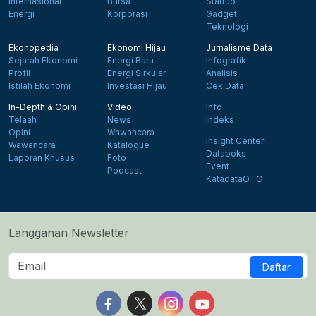
Internasional
Bursa
Startup
Energi
Korporasi
Gadget
Teknologi
Ekonopedia
Ekonomi Hijau
Jurnalisme Data
Sejarah Ekonomi
Energi Baru
Infografik
Profil
Energi Sirkular
Analisis
Istilah Ekonomi
Investasi Hijau
Cek Data
In-Depth & Opini
Video
Info
Telaah
News
Indeks
Opini
Wawancara
Insight Center
Wawancara
Katalogue
Databoks
Laporan Khusus
Foto
Event
Podcast
KatadataOTO
Langganan Newsletter
Daftar
Follow us on Facebook
Follow us on X
Follow us on Instagram
Follow us on Yout