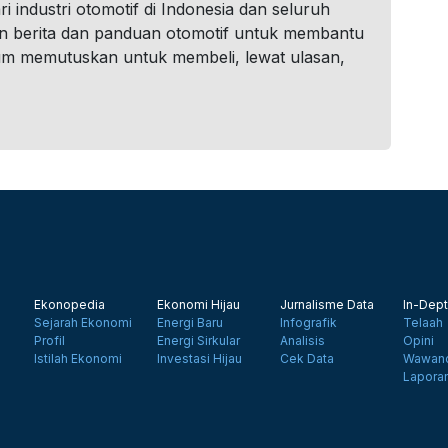
i industri otomotif di Indonesia dan seluruh
n berita dan panduan otomotif untuk membantu
um memutuskan untuk membeli, lewat ulasan,
Ekonopedia
Ekonomi Hijau
Jurnalisme Data
In-Dept
Sejarah Ekonomi
Energi Baru
Infografik
Telaah
Profil
Energi Sirkular
Analisis
Opini
Istilah Ekonomi
Investasi Hijau
Cek Data
Wawanc
Lapora