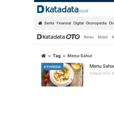
KatadataOTO
Berita
Finansial
Digital
Ekonopedia
Ek
News
Mobil
Menu Sahur
Berita Terbaru
Home
Tag
Menu-Sahur
Menu Sahu
OTOPEDIA
11 Maret 2024, 1