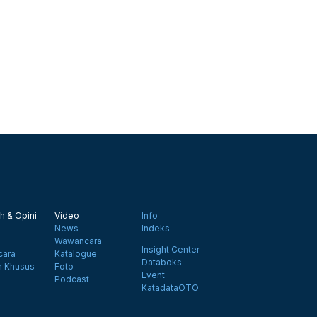
h & Opini
Video
Info
News
Indeks
Wawancara
Insight Center
ara
Katalogue
Databoks
n Khusus
Foto
Event
Podcast
KatadataOTO