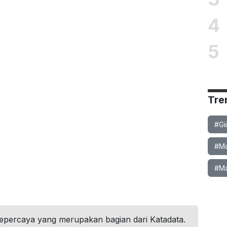
4
5
Tre
#Gi
#Mob
#Ma
tepercaya yang merupakan bagian dari Katadata.