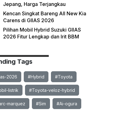
Jepang, Harga Terjangkau
Kencan Singkat Bareng All New Kia
Carens di GIIAS 2026
Pilihan Mobil Hybrid Suzuki GIIAS
2026 Fitur Lengkap dan Irit BBM
nding Tags
ias-2026
#Hybrid
#Toyota
il-listrik
#Toyota-veloz-hybrid
rc-marquez
#Sim
#Ai-ogura