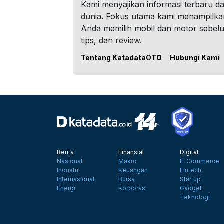
Kami menyajikan informasi terbaru dar
dunia. Fokus utama kami menampilka
Anda memilih mobil dan motor sebel
tips, dan review.
Tentang KatadataOTO
Hubungi Kami
Berita
Finansial
Digital
Nasional
Makro
E-Commerce
Industri
Keuangan
Fintech
Internasional
Bursa
Startup
Energi
Korporasi
Gadget
Teknologi