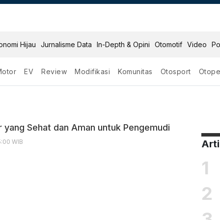
onomi Hijau
Jurnalisme Data
In-Depth & Opini
Otomotif
Video
Po
Motor
EV
Review
Modifikasi
Komunitas
Otosport
Otope
r yang Sehat dan Aman untuk Pengemudi
5:00 WIB
Art
1
2
3