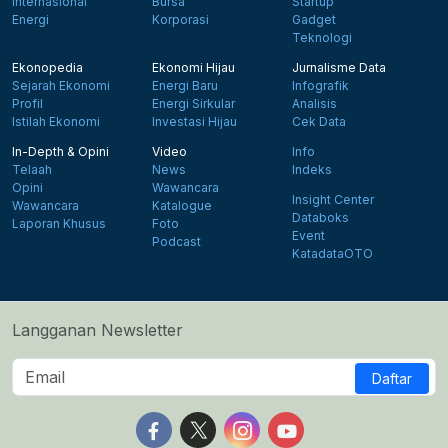
Internasional
Bursa
Startup
Energi
Korporasi
Gadget
Teknologi
Ekonopedia
Ekonomi Hijau
Jurnalisme Data
Sejarah Ekonomi
Energi Baru
Infografik
Profil
Energi Sirkular
Analisis
Istilah Ekonomi
Investasi Hijau
Cek Data
In-Depth & Opini
Video
Info
Telaah
News
Indeks
Opini
Wawancara
Insight Center
Wawancara
Katalogue
Databoks
Laporan Khusus
Foto
Event
Podcast
KatadataOTO
Langganan Newsletter
Daftar
Follow us on Facebook
Follow us on X
Follow us on Instagram
Follow us on Yout