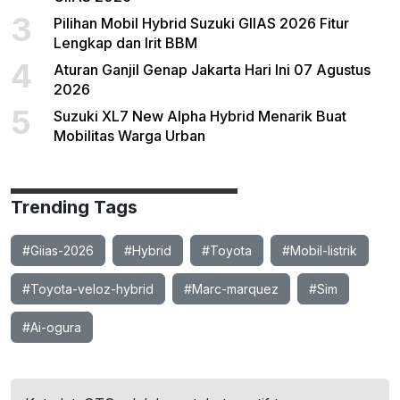
3
Pilihan Mobil Hybrid Suzuki GIIAS 2026 Fitur
Lengkap dan Irit BBM
4
Aturan Ganjil Genap Jakarta Hari Ini 07 Agustus
2026
5
Suzuki XL7 New Alpha Hybrid Menarik Buat
Mobilitas Warga Urban
Trending Tags
#Giias-2026
#Hybrid
#Toyota
#Mobil-listrik
#Toyota-veloz-hybrid
#Marc-marquez
#Sim
#Ai-ogura