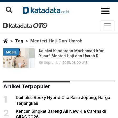
Menteri Haji Dan Umroh
Berita Terbaru
Home
Tag
Menteri-Haji-Dan-Umroh
Koleksi Kendaraan Mochamad Irfan
MOBIL
Yusuf, Menteri Haji dan Umroh RI
09 September 2025, 08:00 WIB
Artikel Terpopuler
1
Daihatsu Rocky Hybrid Cita Rasa Jepang, Harga
Terjangkau
2
Kencan Singkat Bareng All New Kia Carens di
GIIAS 2026