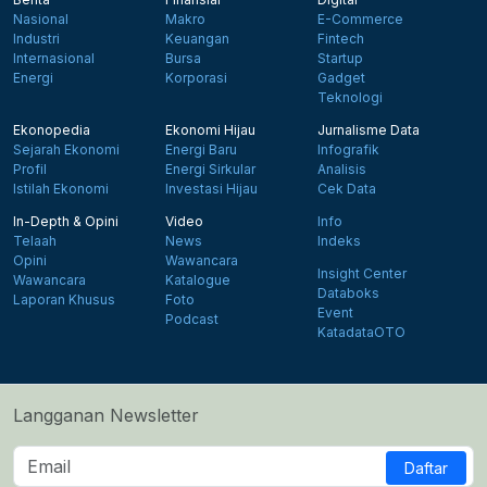
Nasional
Makro
E-Commerce
Industri
Keuangan
Fintech
Internasional
Bursa
Startup
Energi
Korporasi
Gadget
Teknologi
Ekonopedia
Ekonomi Hijau
Jurnalisme Data
Sejarah Ekonomi
Energi Baru
Infografik
Profil
Energi Sirkular
Analisis
Istilah Ekonomi
Investasi Hijau
Cek Data
In-Depth & Opini
Video
Info
Telaah
News
Indeks
Opini
Wawancara
Insight Center
Wawancara
Katalogue
Databoks
Laporan Khusus
Foto
Event
Podcast
KatadataOTO
Langganan Newsletter
Daftar