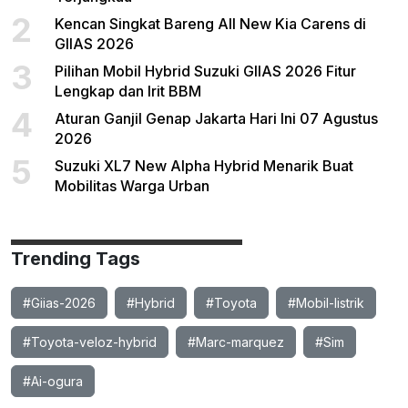
2
Kencan Singkat Bareng All New Kia Carens di
GIIAS 2026
3
Pilihan Mobil Hybrid Suzuki GIIAS 2026 Fitur
Lengkap dan Irit BBM
4
Aturan Ganjil Genap Jakarta Hari Ini 07 Agustus
2026
5
Suzuki XL7 New Alpha Hybrid Menarik Buat
Mobilitas Warga Urban
Trending Tags
#Giias-2026
#Hybrid
#Toyota
#Mobil-listrik
#Toyota-veloz-hybrid
#Marc-marquez
#Sim
#Ai-ogura