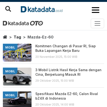
Mazda Ez 60
Berita Terbaru
Home
Tag
Mazda-Ez-60
Komitmen Changan di Pasar RI, Siap
MOBIL
Buka Lapangan Kerja Baru
20 November 2025, 15:00 WIB
3 Mobil Listrik Hasil Kerja Sama dengan
MOBIL
Cina, Berpeluang Masuk RI
29 Oktober 2025, 15:00 WIB
Spesifikasi Mazda EZ-60, Calon Rival
MOBIL
bZ4X di Indonesia
20 Oktober 2025, 14:00 WIB