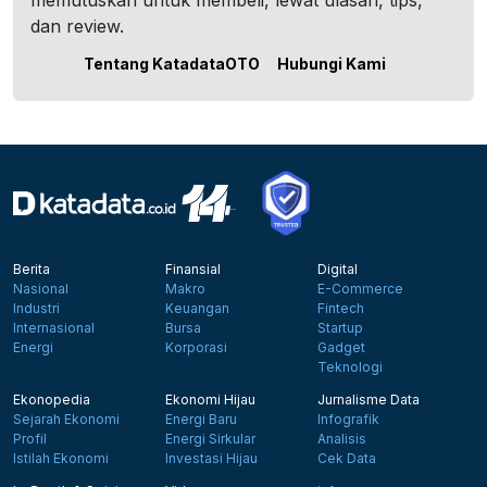
memutuskan untuk membeli, lewat ulasan, tips,
dan review.
Tentang KatadataOTO
Hubungi Kami
Berita
Finansial
Digital
Nasional
Makro
E-Commerce
Industri
Keuangan
Fintech
Internasional
Bursa
Startup
Energi
Korporasi
Gadget
Teknologi
Ekonopedia
Ekonomi Hijau
Jurnalisme Data
Sejarah Ekonomi
Energi Baru
Infografik
Profil
Energi Sirkular
Analisis
Istilah Ekonomi
Investasi Hijau
Cek Data