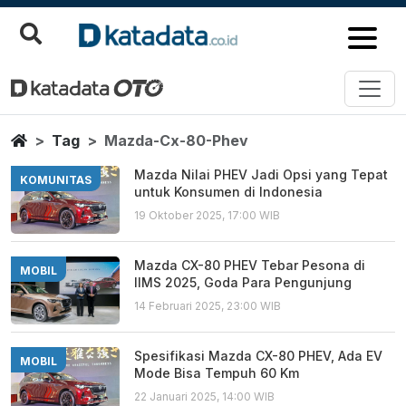
Mazda Cx 80 Phev
Berita Terbaru
Home
Tag
Mazda-Cx-80-Phev
Mazda Nilai PHEV Jadi Opsi yang Tepat
KOMUNITAS
untuk Konsumen di Indonesia
19 Oktober 2025, 17:00 WIB
Mazda CX-80 PHEV Tebar Pesona di
MOBIL
IIMS 2025, Goda Para Pengunjung
14 Februari 2025, 23:00 WIB
Spesifikasi Mazda CX-80 PHEV, Ada EV
MOBIL
Mode Bisa Tempuh 60 Km
22 Januari 2025, 14:00 WIB