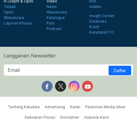
In-Depth & Opini
Video
Info
Telaah
News
Indeks
Opini
Wawancara
Insight Center
Wawancara
Katalogue
Databoks
Laporan Khusus
Foto
Event
Podcast
KatadataOTO
Langganan Newsletter
Daftar
Follow us on Facebook
Follow us on X
Follow us on Instagram
Follow us on Yout
Tentang Katadata
Advertising
Karier
Pedoman Media Siber
Kebijakan Privasi
Disclaimer
Hubungi Kami
©2026 Katadata. Hak cipta dilindungi Undang-undang.