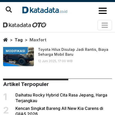
Maxfort
Berita Terbaru
Home
Tag
Maxfort
Toyota Hilux Disulap Jadi Rantis, Biaya
MODIFIKASI
Seharga Mobil Baru
12 Juni 2025, 17:00 WIB
Artikel Terpopuler
1
Daihatsu Rocky Hybrid Cita Rasa Jepang, Harga
Terjangkau
2
Kencan Singkat Bareng All New Kia Carens di
GIIAS 2026