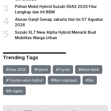
3
Pilihan Mobil Hybrid Suzuki GIIAS 2026 Fitur
Lengkap dan Irit BBM
4
Aturan Ganjil Genap Jakarta Hari Ini 07 Agustus
2026
5
Suzuki XL7 New Alpha Hybrid Menarik Buat
Mobilitas Warga Urban
Trending Tags
#Giias-2026
#Hybrid
#Toyota
#Mobil-listrik
#Toyota-veloz-hybrid
#Marc-marquez
#Sim
#Ai-ogura