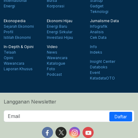
Internasional
Bursa
Startup
Energi
Korporasi
Gadget
Teknologi
Ekonopedia
Ekonomi Hijau
Jurnalisme Data
Sejarah Ekonomi
Energi Baru
Infografik
Profil
Energi Sirkular
Analisis
Istilah Ekonomi
Investasi Hijau
Cek Data
In-Depth & Opini
Video
Info
Telaah
News
Indeks
Opini
Wawancara
Insight Center
Wawancara
Katalogue
Databoks
Laporan Khusus
Foto
Event
Podcast
KatadataOTO
Langganan Newsletter
Daftar
Follow us on Facebook
Follow us on X
Follow us on Instagram
Follow us on Yout