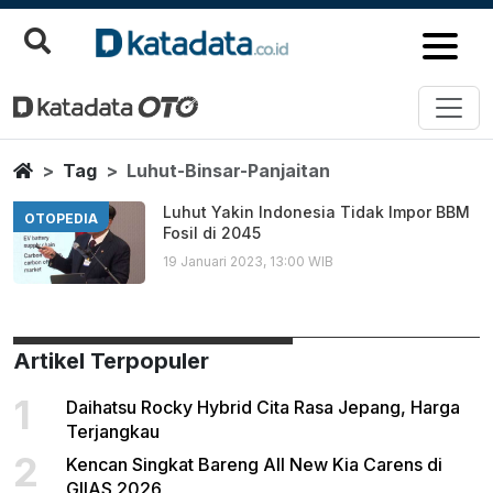
Luhut Binsar Panjaitan
Berita Terbaru
Home
Tag
Luhut-Binsar-Panjaitan
Luhut Yakin Indonesia Tidak Impor BBM
OTOPEDIA
Fosil di 2045
19 Januari 2023, 13:00 WIB
Artikel Terpopuler
1
Daihatsu Rocky Hybrid Cita Rasa Jepang, Harga
Terjangkau
2
Kencan Singkat Bareng All New Kia Carens di
GIIAS 2026