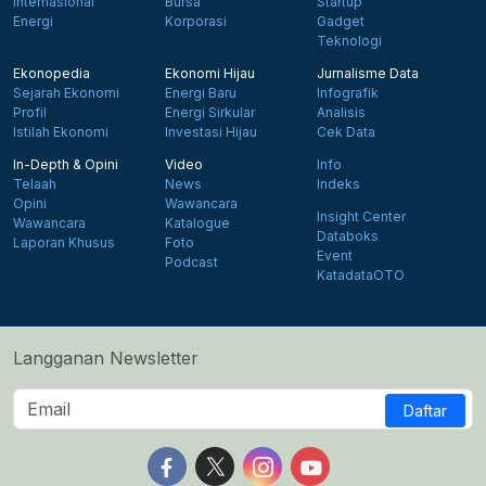
Internasional
Bursa
Startup
Energi
Korporasi
Gadget
Teknologi
Ekonopedia
Ekonomi Hijau
Jurnalisme Data
Sejarah Ekonomi
Energi Baru
Infografik
Profil
Energi Sirkular
Analisis
Istilah Ekonomi
Investasi Hijau
Cek Data
In-Depth & Opini
Video
Info
Telaah
News
Indeks
Opini
Wawancara
Insight Center
Wawancara
Katalogue
Databoks
Laporan Khusus
Foto
Event
Podcast
KatadataOTO
Langganan Newsletter
Daftar
Follow us on Facebook
Follow us on X
Follow us on Instagram
Follow us on Yout