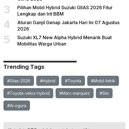
3
Pilihan Mobil Hybrid Suzuki GIIAS 2026 Fitur
Lengkap dan Irit BBM
4
Aturan Ganjil Genap Jakarta Hari Ini 07 Agustus
2026
5
Suzuki XL7 New Alpha Hybrid Menarik Buat
Mobilitas Warga Urban
Trending Tags
#Giias-2026
#Hybrid
#Toyota
#Mobil-listrik
#Toyota-veloz-hybrid
#Marc-marquez
#Sim
#Ai-ogura