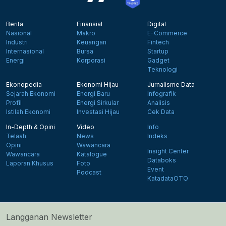
Berita
Finansial
Digital
Nasional
Makro
E-Commerce
Industri
Keuangan
Fintech
Internasional
Bursa
Startup
Energi
Korporasi
Gadget
Teknologi
Ekonopedia
Ekonomi Hijau
Jurnalisme Data
Sejarah Ekonomi
Energi Baru
Infografik
Profil
Energi Sirkular
Analisis
Istilah Ekonomi
Investasi Hijau
Cek Data
In-Depth & Opini
Video
Info
Telaah
News
Indeks
Opini
Wawancara
Insight Center
Wawancara
Katalogue
Databoks
Laporan Khusus
Foto
Event
Podcast
KatadataOTO
Langganan Newsletter