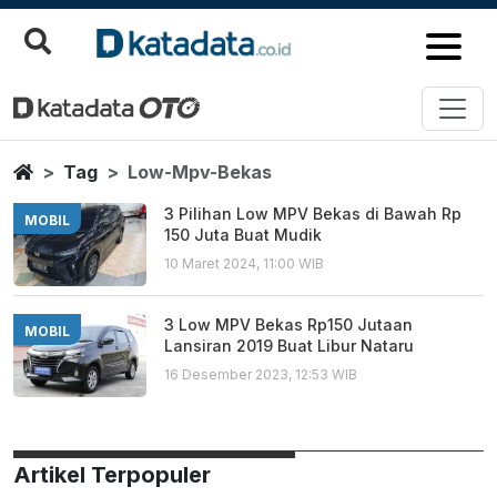
Low Mpv Bekas
Berita Terbaru
Home
Tag
Low-Mpv-Bekas
3 Pilihan Low MPV Bekas di Bawah Rp
MOBIL
150 Juta Buat Mudik
10 Maret 2024, 11:00 WIB
3 Low MPV Bekas Rp150 Jutaan
MOBIL
Lansiran 2019 Buat Libur Nataru
16 Desember 2023, 12:53 WIB
Artikel Terpopuler