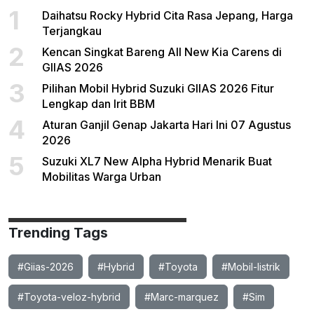
1
Daihatsu Rocky Hybrid Cita Rasa Jepang, Harga
Terjangkau
2
Kencan Singkat Bareng All New Kia Carens di
GIIAS 2026
3
Pilihan Mobil Hybrid Suzuki GIIAS 2026 Fitur
Lengkap dan Irit BBM
4
Aturan Ganjil Genap Jakarta Hari Ini 07 Agustus
2026
5
Suzuki XL7 New Alpha Hybrid Menarik Buat
Mobilitas Warga Urban
Trending Tags
#Giias-2026
#Hybrid
#Toyota
#Mobil-listrik
#Toyota-veloz-hybrid
#Marc-marquez
#Sim