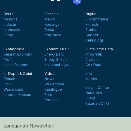
Berita
Finansial
Digital
Nasional
Makro
E-Commerce
Industri
Keuangan
Fintech
Internasional
Bursa
Startup
Energi
Korporasi
Gadget
Teknologi
Ekonopedia
Ekonomi Hijau
Jurnalisme Data
Sejarah Ekonomi
Energi Baru
Infografik
Profil
Energi Sirkular
Analisis
Istilah Ekonomi
Investasi Hijau
Cek Data
In-Depth & Opini
Video
Info
Telaah
News
Indeks
Opini
Wawancara
Insight Center
Wawancara
Katalogue
Databoks
Laporan Khusus
Foto
Event
Podcast
KatadataOTO
Langganan Newsletter