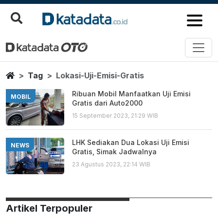
Lokasi Uji Emisi Gratis
Berita Terbaru
Home
Tag
Lokasi-Uji-Emisi-Gratis
Ribuan Mobil Manfaatkan Uji Emisi
MOBIL
Gratis dari Auto2000
15 September 2023, 21:29 WIB
LHK Sediakan Dua Lokasi Uji Emisi
NEWS
Gratis, Simak Jadwalnya
23 Agustus 2023, 22:14 WIB
Artikel Terpopuler