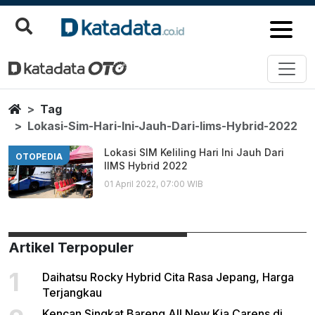
Lokasi Sim Hari Ini Jauh Dari I
Berita Terbaru
Home
Tag
Lokasi-Sim-Hari-Ini-Jauh-Dari-Iims-Hybrid-2022
Lokasi SIM Keliling Hari Ini Jauh Dari
OTOPEDIA
IIMS Hybrid 2022
01 April 2022, 07:00 WIB
Artikel Terpopuler
1
Daihatsu Rocky Hybrid Cita Rasa Jepang, Harga
Terjangkau
Kencan Singkat Bareng All New Kia Carens di