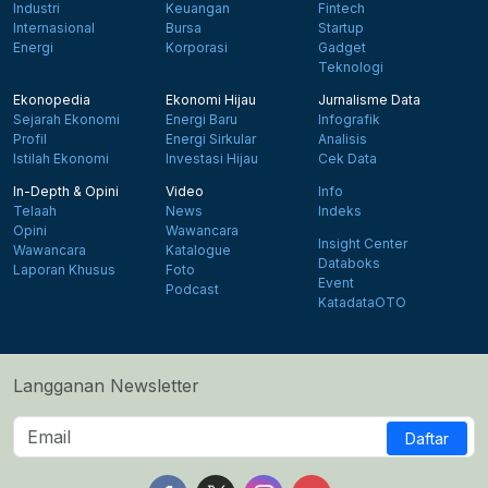
Industri
Keuangan
Fintech
Internasional
Bursa
Startup
Energi
Korporasi
Gadget
Teknologi
Ekonopedia
Ekonomi Hijau
Jurnalisme Data
Sejarah Ekonomi
Energi Baru
Infografik
Profil
Energi Sirkular
Analisis
Istilah Ekonomi
Investasi Hijau
Cek Data
In-Depth & Opini
Video
Info
Telaah
News
Indeks
Opini
Wawancara
Insight Center
Wawancara
Katalogue
Databoks
Laporan Khusus
Foto
Event
Podcast
KatadataOTO
Langganan Newsletter
Daftar
Follow us on Facebook
Follow us on X
Follow us on Instagram
Follow us on Yout