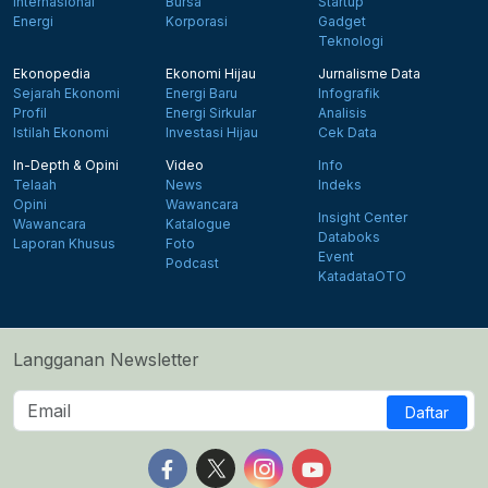
Internasional
Bursa
Startup
Energi
Korporasi
Gadget
Teknologi
Ekonopedia
Ekonomi Hijau
Jurnalisme Data
Sejarah Ekonomi
Energi Baru
Infografik
Profil
Energi Sirkular
Analisis
Istilah Ekonomi
Investasi Hijau
Cek Data
In-Depth & Opini
Video
Info
Telaah
News
Indeks
Opini
Wawancara
Insight Center
Wawancara
Katalogue
Databoks
Laporan Khusus
Foto
Event
Podcast
KatadataOTO
Langganan Newsletter
Daftar
Follow us on Facebook
Follow us on X
Follow us on Instagram
Follow us on Yout