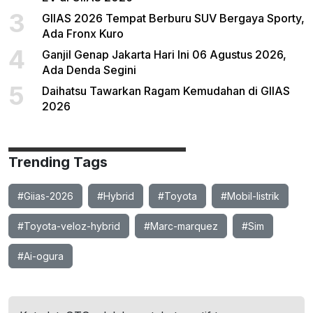
3
GIIAS 2026 Tempat Berburu SUV Bergaya Sporty,
Ada Fronx Kuro
4
Ganjil Genap Jakarta Hari Ini 06 Agustus 2026,
Ada Denda Segini
5
Daihatsu Tawarkan Ragam Kemudahan di GIIAS
2026
Trending Tags
#Giias-2026
#Hybrid
#Toyota
#Mobil-listrik
#Toyota-veloz-hybrid
#Marc-marquez
#Sim
#Ai-ogura