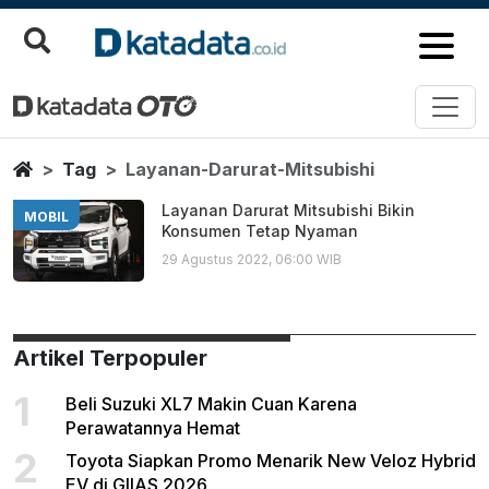
Layanan Darurat Mitsubishi
Berita Terbaru
Home
Tag
Layanan-Darurat-Mitsubishi
Layanan Darurat Mitsubishi Bikin
MOBIL
Konsumen Tetap Nyaman
29 Agustus 2022, 06:00 WIB
Artikel Terpopuler
1
Beli Suzuki XL7 Makin Cuan Karena
Perawatannya Hemat
2
Toyota Siapkan Promo Menarik New Veloz Hybrid
EV di GIIAS 2026