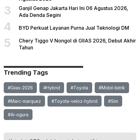
3
Ganjil Genap Jakarta Hari Ini 06 Agustus 2026,
Ada Denda Segini
4
BYD Perkuat Layanan Purna Jual Teknologi DM
5
Chery Tiggo V Nongol di GIIAS 2026, Debut Akhir
Tahun
Trending Tags
#Giias-2026
#Hybrid
#Toyota
#Mobil-listrik
#Marc-marquez
#Toyota-veloz-hybrid
#Sim
#Ai-ogura