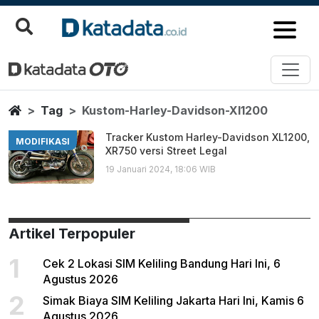
Kustom Harley Davidson Xl1200
Berita Terbaru
Home
Tag
Kustom-Harley-Davidson-Xl1200
Tracker Kustom Harley-Davidson XL1200,
MODIFIKASI
XR750 versi Street Legal
19 Januari 2024, 18:06 WIB
Artikel Terpopuler
1
Cek 2 Lokasi SIM Keliling Bandung Hari Ini, 6
Agustus 2026
2
Simak Biaya SIM Keliling Jakarta Hari Ini, Kamis 6
Agustus 2026