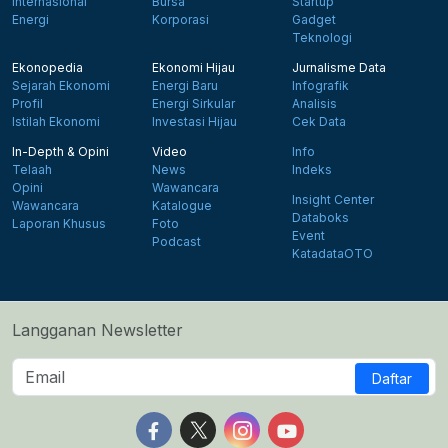
Internasional
Bursa
Startup
Energi
Korporasi
Gadget
Teknologi
Ekonopedia
Ekonomi Hijau
Jurnalisme Data
Sejarah Ekonomi
Energi Baru
Infografik
Profil
Energi Sirkular
Analisis
Istilah Ekonomi
Investasi Hijau
Cek Data
In-Depth & Opini
Video
Info
Telaah
News
Indeks
Opini
Wawancara
Insight Center
Wawancara
Katalogue
Databoks
Laporan Khusus
Foto
Event
Podcast
KatadataOTO
Langganan Newsletter
Daftar
Follow us on Facebook
Follow us on X
Follow us on Instagram
Follow us on Yout