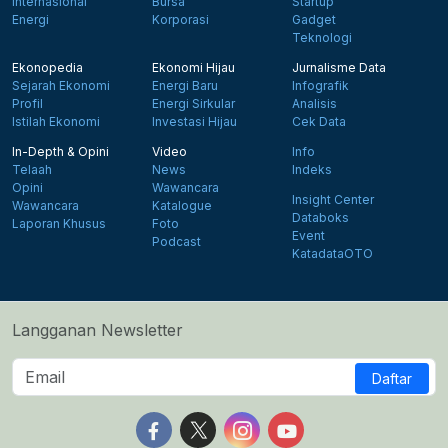
Internasional
Bursa
Startup
Energi
Korporasi
Gadget
Teknologi
Ekonopedia
Ekonomi Hijau
Jurnalisme Data
Sejarah Ekonomi
Energi Baru
Infografik
Profil
Energi Sirkular
Analisis
Istilah Ekonomi
Investasi Hijau
Cek Data
In-Depth & Opini
Video
Info
Telaah
News
Indeks
Opini
Wawancara
Insight Center
Wawancara
Katalogue
Databoks
Laporan Khusus
Foto
Event
Podcast
KatadataOTO
Langganan Newsletter
Daftar
Follow us on Facebook
Follow us on X
Follow us on Instagram
Follow us on Yout