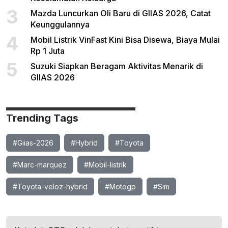
3
Mazda Luncurkan Oli Baru di GIIAS 2026, Catat
Keunggulannya
4
Mobil Listrik VinFast Kini Bisa Disewa, Biaya Mulai
Rp 1 Juta
5
Suzuki Siapkan Beragam Aktivitas Menarik di
GIIAS 2026
Trending Tags
#Giias-2026
#Hybrid
#Toyota
#Marc-marquez
#Mobil-listrik
#Toyota-veloz-hybrid
#Motogp
#Sim