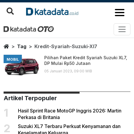
Kredit Syariah Suzuki Xl7
Berita Terbaru
Home
Tag
Kredit-Syariah-Suzuki-Xl7
Pilihan Paket Kredit Syariah Suzuki XL7,
MOBIL
DP Mulai Rp50 Jutaan
05 Januari 2023, 09:00 WIB
Artikel Terpopuler
1
Hasil Sprint Race MotoGP Inggris 2026: Martin
Perkasa di Britania
2
Suzuki XL7 Terbaru Perkuat Kenyamanan dan
Keselamatan Keluarga