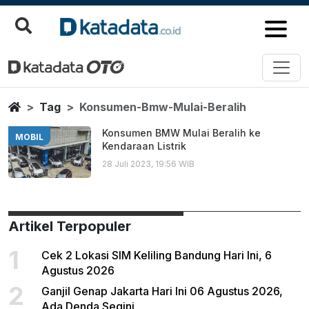
Konsumen Bmw Mulai Beralih
Berita Terbaru
Home
Tag
Konsumen-Bmw-Mulai-Beralih
Konsumen BMW Mulai Beralih ke
MOBIL
Kendaraan Listrik
28 Juli 2023, 19:56 WIB
Artikel Terpopuler
1
Cek 2 Lokasi SIM Keliling Bandung Hari Ini, 6
Agustus 2026
2
Ganjil Genap Jakarta Hari Ini 06 Agustus 2026,
Ada Denda Segini