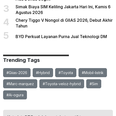
3
Simak Biaya SIM Keliling Jakarta Hari Ini, Kamis 6
Agustus 2026
4
Chery Tiggo V Nongol di GIIAS 2026, Debut Akhir
Tahun
5
BYD Perkuat Layanan Purna Jual Teknologi DM
Trending Tags
#Giias-2026
#Hybrid
#Toyota
#Mobil-listrik
#Marc-marquez
#Toyota-veloz-hybrid
#Sim
#Ai-ogura