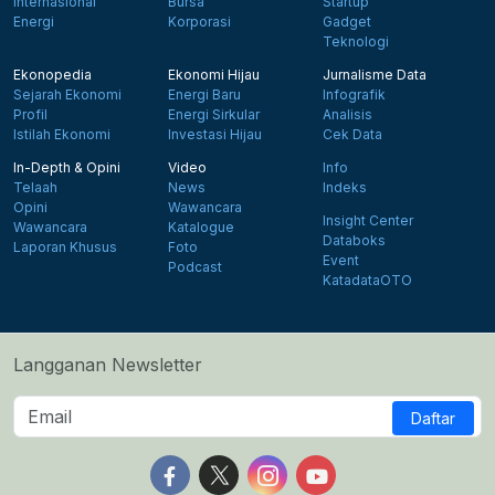
Internasional
Bursa
Startup
Energi
Korporasi
Gadget
Teknologi
Ekonopedia
Ekonomi Hijau
Jurnalisme Data
Sejarah Ekonomi
Energi Baru
Infografik
Profil
Energi Sirkular
Analisis
Istilah Ekonomi
Investasi Hijau
Cek Data
In-Depth & Opini
Video
Info
Telaah
News
Indeks
Opini
Wawancara
Insight Center
Wawancara
Katalogue
Databoks
Laporan Khusus
Foto
Event
Podcast
KatadataOTO
Langganan Newsletter
Daftar
Follow us on Facebook
Follow us on X
Follow us on Instagram
Follow us on Yout