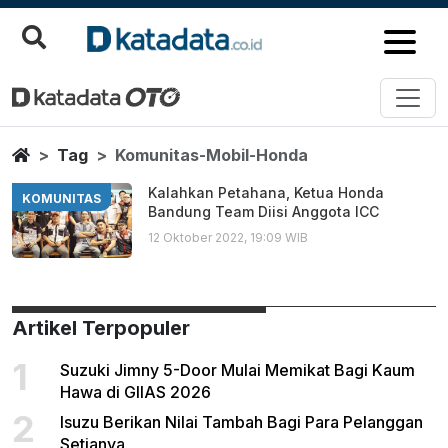
Komunitas Mobil Honda
Berita Terbaru
Home
Tag
Komunitas-Mobil-Honda
Kalahkan Petahana, Ketua Honda
KOMUNITAS
Bandung Team Diisi Anggota ICC
12 Oktober 2022, 19:09 WIB
Artikel Terpopuler
1
Suzuki Jimny 5-Door Mulai Memikat Bagi Kaum
Hawa di GIIAS 2026
2
Isuzu Berikan Nilai Tambah Bagi Para Pelanggan
Setianya