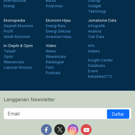
Internasional
Bursa
Startup
Energi
Korporasi
Gadget
Teknologi
Ekonopedia
Ekonomi Hijau
Jurnalisme Data
Sejarah Ekonomi
Energi Baru
Infografik
Profil
Energi Sirkular
Analisis
Istilah Ekonomi
Investasi Hijau
Cek Data
In-Depth & Opini
Video
Info
Telaah
News
Indeks
Opini
Wawancara
Insight Center
Wawancara
Katalogue
Databoks
Laporan Khusus
Foto
Event
Podcast
KatadataOTO
Langganan Newsletter
Daftar
Follow us on Facebook
Follow us on X
Follow us on Instagram
Follow us on Yout