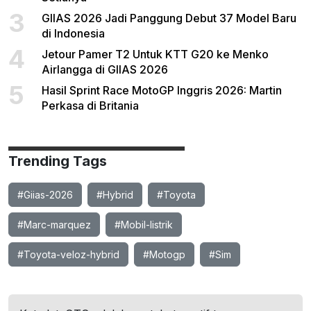
3
GIIAS 2026 Jadi Panggung Debut 37 Model Baru
di Indonesia
4
Jetour Pamer T2 Untuk KTT G20 ke Menko
Airlangga di GIIAS 2026
5
Hasil Sprint Race MotoGP Inggris 2026: Martin
Perkasa di Britania
Trending Tags
#Giias-2026
#Hybrid
#Toyota
#Marc-marquez
#Mobil-listrik
#Toyota-veloz-hybrid
#Motogp
#Sim