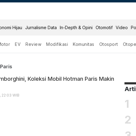
onomi Hijau
Jurnalisme Data
In-Depth & Opini
Otomotif
Video
Po
Motor
EV
Review
Modifikasi
Komunitas
Otosport
Otope
Hotman Paris
Paris
borghini, Koleksi Mobil Hotman Paris Makin
Art
, 22:03 WIB
1
2
3