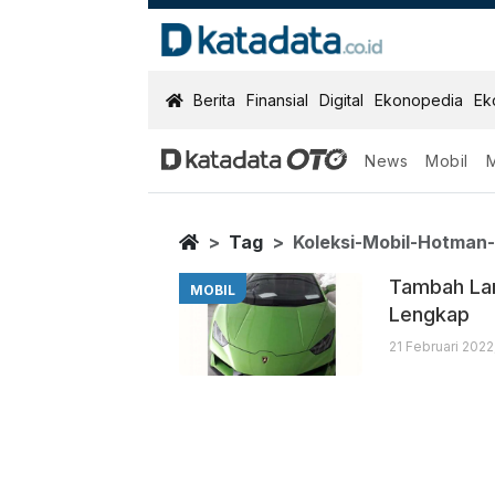
KatadataOTO
Berita
Finansial
Digital
Ekonopedia
Ek
News
Mobil
Koleksi Mobil 
Berita Terbaru
Home
Tag
Koleksi-Mobil-Hotman-
Tambah Lam
MOBIL
Lengkap
21 Februari 2022