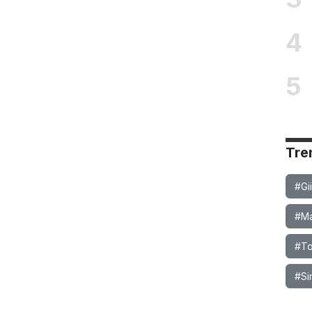
4
5
Tre
#Gi
#Ma
#To
#Si