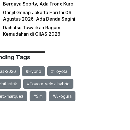
Bergaya Sporty, Ada Fronx Kuro
Ganjil Genap Jakarta Hari Ini 06
Agustus 2026, Ada Denda Segini
Daihatsu Tawarkan Ragam
Kemudahan di GIIAS 2026
nding Tags
ias-2026
#Hybrid
#Toyota
il-listrik
#Toyota-veloz-hybrid
rc-marquez
#Sim
#Ai-ogura