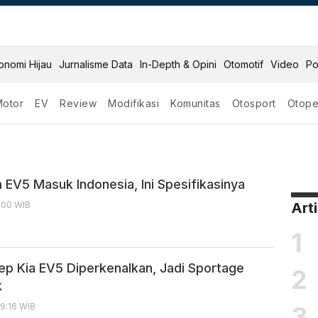
onomi Hijau
Jurnalisme Data
In-Depth & Opini
Otomotif
Video
Po
Motor
EV
Review
Modifikasi
Komunitas
Otosport
Otope
 EV5 Masuk Indonesia, Ini Spesifikasinya
6:00 WIB
Art
1
ep Kia EV5 Diperkenalkan, Jadi Sportage
2
k
3
19:16 WIB