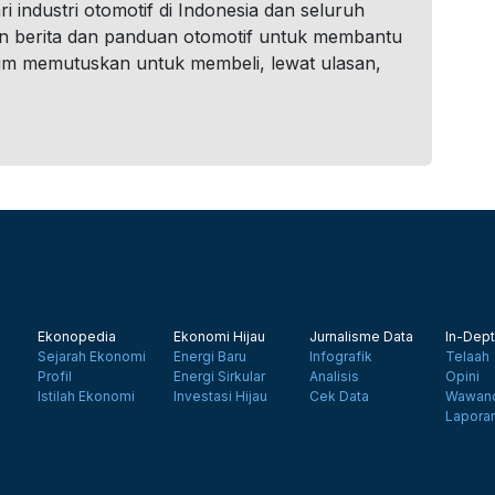
i industri otomotif di Indonesia dan seluruh
n berita dan panduan otomotif untuk membantu
um memutuskan untuk membeli, lewat ulasan,
Ekonopedia
Ekonomi Hijau
Jurnalisme Data
In-Dept
Sejarah Ekonomi
Energi Baru
Infografik
Telaah
Profil
Energi Sirkular
Analisis
Opini
Istilah Ekonomi
Investasi Hijau
Cek Data
Wawanc
Lapora