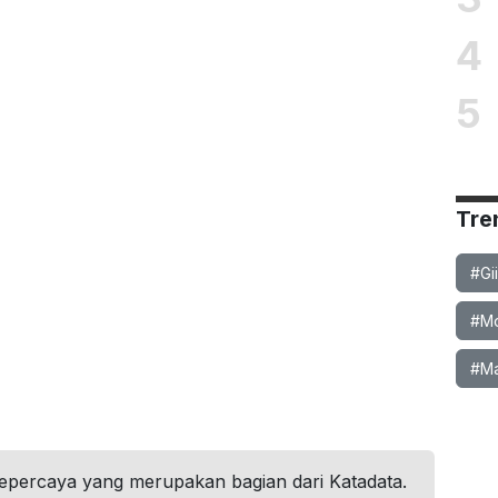
4
5
Tre
#Gi
#Mob
#Ma
tepercaya yang merupakan bagian dari Katadata.