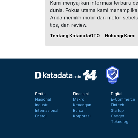
Kami menyajikan informasi terbaru dar
dunia. Fokus utama kami menampilka
Anda memilih mobil dan motor sebel
tips, dan review.
Tentang KatadataOTO
Hubungi Kami
Berita
Finansial
Digital
Nasional
Makro
E-Commerce
Industri
Keuangan
Fintech
Internasional
Bursa
Startup
Energi
Korporasi
Gadget
Teknologi