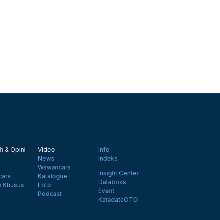
h & Opini
Video
Info
News
Indeks
Wawancara
Insight Center
ara
Katalogue
Databoks
n Khusus
Foto
Event
Podcast
KatadataOTO