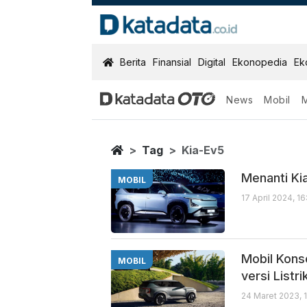
KatadataOTO
Berita
Finansial
Digital
Ekonopedia
Ek
News
Mobil
Kia Ev5
Berita Terbaru
Home
Tag
Kia-Ev5
Menanti Kia
MOBIL
17 April 2024, 1
Mobil Kons
MOBIL
versi Listri
24 Maret 2023, 