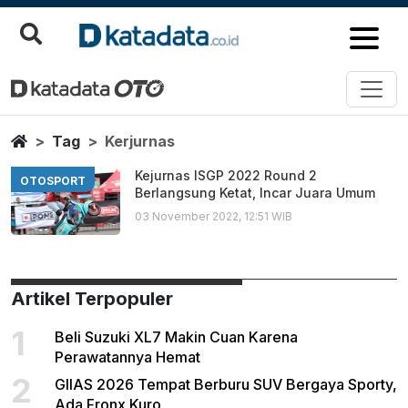
Kerjurnas
Berita Terbaru
Home
Tag
Kerjurnas
Kejurnas ISGP 2022 Round 2
OTOSPORT
Berlangsung Ketat, Incar Juara Umum
03 November 2022, 12:51 WIB
Artikel Terpopuler
1
Beli Suzuki XL7 Makin Cuan Karena
Perawatannya Hemat
2
GIIAS 2026 Tempat Berburu SUV Bergaya Sporty,
Ada Fronx Kuro