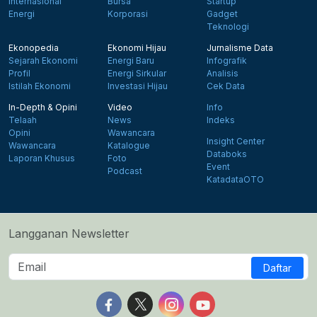
Internasional
Bursa
Startup
Energi
Korporasi
Gadget
Teknologi
Ekonopedia
Ekonomi Hijau
Jurnalisme Data
Sejarah Ekonomi
Energi Baru
Infografik
Profil
Energi Sirkular
Analisis
Istilah Ekonomi
Investasi Hijau
Cek Data
In-Depth & Opini
Video
Info
Telaah
News
Indeks
Opini
Wawancara
Insight Center
Wawancara
Katalogue
Databoks
Laporan Khusus
Foto
Event
Podcast
KatadataOTO
Langganan Newsletter
Daftar
Follow us on Facebook
Follow us on X
Follow us on Instagram
Follow us on Yout