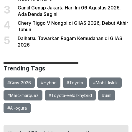
3
Ganjil Genap Jakarta Hari Ini 06 Agustus 2026,
Ada Denda Segini
4
Chery Tiggo V Nongol di GIIAS 2026, Debut Akhir
Tahun
5
Daihatsu Tawarkan Ragam Kemudahan di GIIAS
2026
Trending Tags
#Giias-2026
#Hybrid
#Toyota
#Mobil-listrik
#Marc-marquez
#Toyota-veloz-hybrid
#Sim
#Ai-ogura