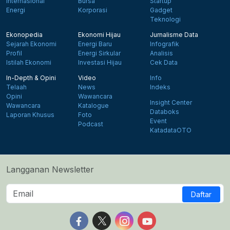
Internasional
Bursa
Startup
Energi
Korporasi
Gadget
Teknologi
Ekonopedia
Ekonomi Hijau
Jurnalisme Data
Sejarah Ekonomi
Energi Baru
Infografik
Profil
Energi Sirkular
Analisis
Istilah Ekonomi
Investasi Hijau
Cek Data
In-Depth & Opini
Video
Info
Telaah
News
Indeks
Opini
Wawancara
Insight Center
Wawancara
Katalogue
Databoks
Laporan Khusus
Foto
Event
Podcast
KatadataOTO
Langganan Newsletter
Daftar
Follow us on Facebook
Follow us on X
Follow us on Instagram
Follow us on Yout