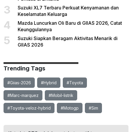
3
Suzuki XL7 Terbaru Perkuat Kenyamanan dan
Keselamatan Keluarga
4
Mazda Luncurkan Oli Baru di GIIAS 2026, Catat
Keunggulannya
5
Suzuki Siapkan Beragam Aktivitas Menarik di
GIIAS 2026
Trending Tags
#Giias-2026
#Hybrid
#Toyota
#Marc-marquez
#Mobil-listrik
#Toyota-veloz-hybrid
#Motogp
#Sim