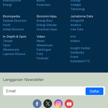
Internasional
Bursa
Startup
Energi
Korporasi
Gadget
Teknologi
Ekonopedia
Ekonomi Hijau
Jurnalisme Data
Sejarah Ekonomi
Energi Baru
Infografik
Profil
Energi Sirkular
Analisis
Istilah Ekonomi
Investasi Hijau
Cek Data
In-Depth & Opini
Video
Info
Telaah
News
Indeks
Opini
Wawancara
Insight Center
Wawancara
Katalogue
Databoks
Laporan Khusus
Foto
Event
Podcast
KatadataOTO
Langganan Newsletter
Daftar
Follow us on Facebook
Follow us on X
Follow us on Instagram
Follow us on Yout