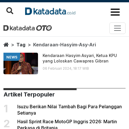
Kendaraan Hasyim Asy Ari
Berita Terbaru
Home
Tag
Kendaraan-Hasyim-Asy-Ari
Kendaraan Hasyim Asyari, Ketua KPU
NEWS
yang Loloskan Cawapres Gibran
06 Februari 2024, 18:17 WIB
Artikel Terpopuler
1
Isuzu Berikan Nilai Tambah Bagi Para Pelanggan
Setianya
2
Hasil Sprint Race MotoGP Inggris 2026: Martin
Perkasa di Britania