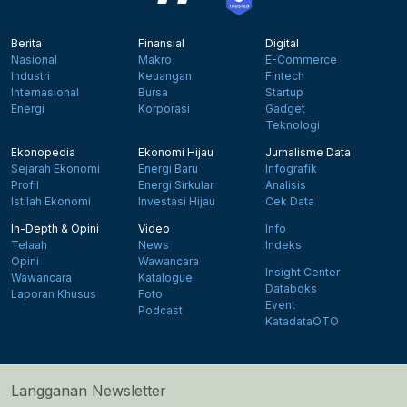
Berita
Finansial
Digital
Nasional
Makro
E-Commerce
Industri
Keuangan
Fintech
Internasional
Bursa
Startup
Energi
Korporasi
Gadget
Teknologi
Ekonopedia
Ekonomi Hijau
Jurnalisme Data
Sejarah Ekonomi
Energi Baru
Infografik
Profil
Energi Sirkular
Analisis
Istilah Ekonomi
Investasi Hijau
Cek Data
In-Depth & Opini
Video
Info
Telaah
News
Indeks
Opini
Wawancara
Insight Center
Wawancara
Katalogue
Databoks
Laporan Khusus
Foto
Event
Podcast
KatadataOTO
Langganan Newsletter