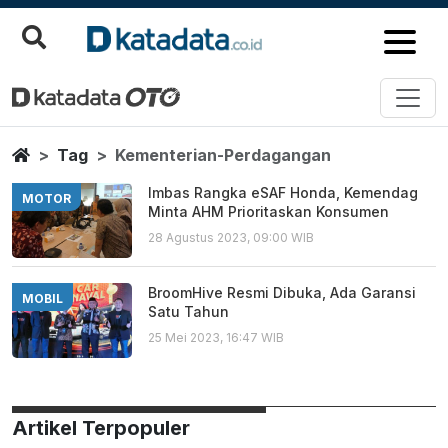
Kementerian Perdagangan
Berita Terbaru
Home
Tag
Kementerian-Perdagangan
Imbas Rangka eSAF Honda, Kemendag
MOTOR
Minta AHM Prioritaskan Konsumen
28 Agustus 2023, 09:00 WIB
BroomHive Resmi Dibuka, Ada Garansi
MOBIL
Satu Tahun
25 Mei 2023, 16:47 WIB
Artikel Terpopuler