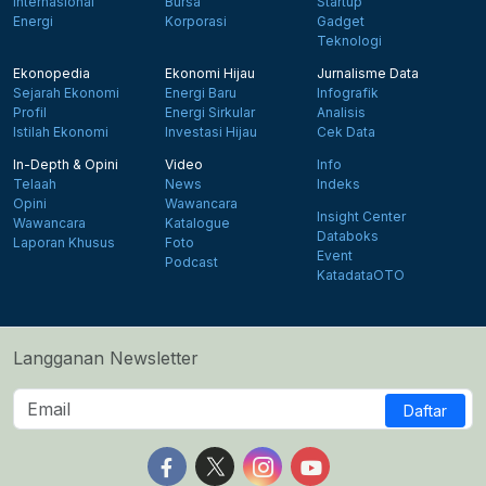
Internasional
Bursa
Startup
Energi
Korporasi
Gadget
Teknologi
Ekonopedia
Ekonomi Hijau
Jurnalisme Data
Sejarah Ekonomi
Energi Baru
Infografik
Profil
Energi Sirkular
Analisis
Istilah Ekonomi
Investasi Hijau
Cek Data
In-Depth & Opini
Video
Info
Telaah
News
Indeks
Opini
Wawancara
Insight Center
Wawancara
Katalogue
Databoks
Laporan Khusus
Foto
Event
Podcast
KatadataOTO
Langganan Newsletter
Daftar
Follow us on Facebook
Follow us on X
Follow us on Instagram
Follow us on Yout