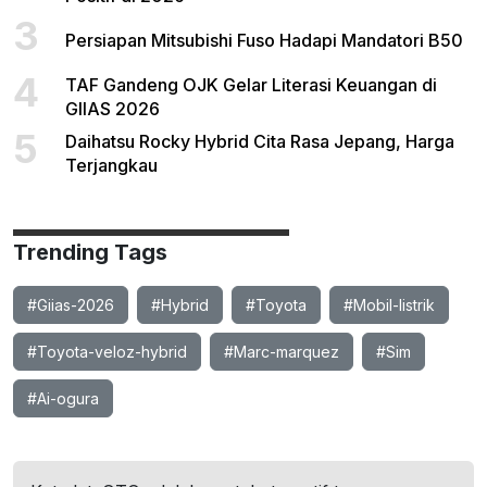
3
Persiapan Mitsubishi Fuso Hadapi Mandatori B50
4
TAF Gandeng OJK Gelar Literasi Keuangan di
GIIAS 2026
5
Daihatsu Rocky Hybrid Cita Rasa Jepang, Harga
Terjangkau
Trending Tags
#Giias-2026
#Hybrid
#Toyota
#Mobil-listrik
#Toyota-veloz-hybrid
#Marc-marquez
#Sim
#Ai-ogura