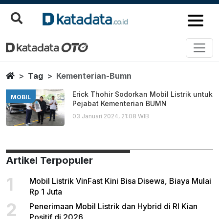
Kementerian Bumn
Berita Terbaru
Home
Tag
Kementerian-Bumn
Erick Thohir Sodorkan Mobil Listrik untuk
MOBIL
Pejabat Kementerian BUMN
03 Januari 2024, 21:08 WIB
Artikel Terpopuler
1
Mobil Listrik VinFast Kini Bisa Disewa, Biaya Mulai
Rp 1 Juta
2
Penerimaan Mobil Listrik dan Hybrid di RI Kian
Positif di 2026