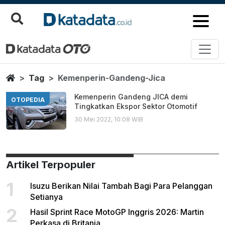
Kemenperin Gandeng Jica
Berita Terbaru
Home
Tag
Kemenperin-Gandeng-Jica
Kemenperin Gandeng JICA demi
OTOPEDIA
Tingkatkan Ekspor Sektor Otomotif
30 Mei 2022, 10:08 WIB
Artikel Terpopuler
1
Isuzu Berikan Nilai Tambah Bagi Para Pelanggan
Setianya
2
Hasil Sprint Race MotoGP Inggris 2026: Martin
Perkasa di Britania