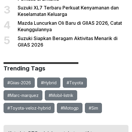
3
Suzuki XL7 Terbaru Perkuat Kenyamanan dan
Keselamatan Keluarga
4
Mazda Luncurkan Oli Baru di GIIAS 2026, Catat
Keunggulannya
5
Suzuki Siapkan Beragam Aktivitas Menarik di
GIIAS 2026
Trending Tags
#Giias-2026
#Hybrid
#Toyota
#Marc-marquez
#Mobil-listrik
#Toyota-veloz-hybrid
#Motogp
#Sim