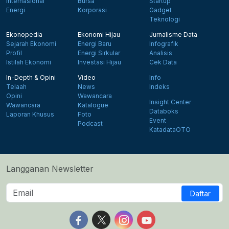
Internasional
Bursa
Startup
Energi
Korporasi
Gadget
Teknologi
Ekonopedia
Ekonomi Hijau
Jurnalisme Data
Sejarah Ekonomi
Energi Baru
Infografik
Profil
Energi Sirkular
Analisis
Istilah Ekonomi
Investasi Hijau
Cek Data
In-Depth & Opini
Video
Info
Telaah
News
Indeks
Opini
Wawancara
Insight Center
Wawancara
Katalogue
Databoks
Laporan Khusus
Foto
Event
Podcast
KatadataOTO
Langganan Newsletter
Daftar
Follow us on Facebook
Follow us on X
Follow us on Instagram
Follow us on Yout