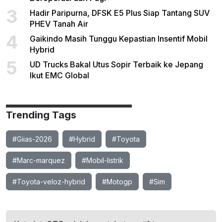
3
Hadir Paripurna, DFSK E5 Plus Siap Tantang SUV
PHEV Tanah Air
4
Gaikindo Masih Tunggu Kepastian Insentif Mobil
Hybrid
5
UD Trucks Bakal Utus Sopir Terbaik ke Jepang
Ikut EMC Global
Trending Tags
#Giias-2026
#Hybrid
#Toyota
#Marc-marquez
#Mobil-listrik
#Toyota-veloz-hybrid
#Motogp
#Sim