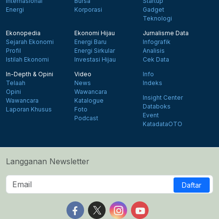
Internasional
Bursa
Startup
Energi
Korporasi
Gadget
Teknologi
Ekonopedia
Ekonomi Hijau
Jurnalisme Data
Sejarah Ekonomi
Energi Baru
Infografik
Profil
Energi Sirkular
Analisis
Istilah Ekonomi
Investasi Hijau
Cek Data
In-Depth & Opini
Video
Info
Telaah
News
Indeks
Opini
Wawancara
Insight Center
Wawancara
Katalogue
Databoks
Laporan Khusus
Foto
Event
Podcast
KatadataOTO
Langganan Newsletter
Daftar
Follow us on Facebook
Follow us on X
Follow us on Instagram
Follow us on Yout