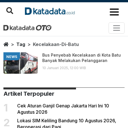
Kecelakaan Di Batu
Berita Terbaru
Home
Tag
Kecelakaan-Di-Batu
Bus Penyebab Kecelakaan di Kota Batu
NEWS
Banyak Melakukan Pelanggaran
10 Januari 2025, 12:00 WIB
Artikel Terpopuler
1
Cek Aturan Ganjil Genap Jakarta Hari Ini 10
Agustus 2026
2
Lokasi SIM Keliling Bandung 10 Agustus 2026,
Beroperasi dari Pagi