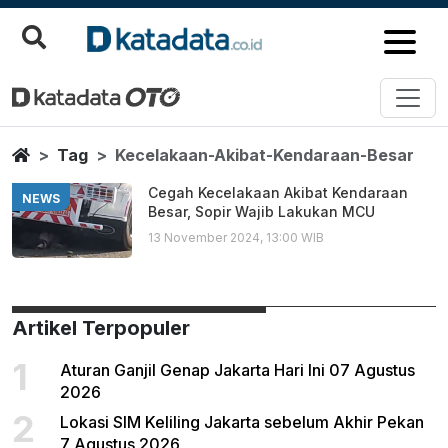
Kecelakaan Akibat Kendaraan B
Berita Terbaru
Home
Tag
Kecelakaan-Akibat-Kendaraan-Besar
Cegah Kecelakaan Akibat Kendaraan
NEWS
Besar, Sopir Wajib Lakukan MCU
13 November 2024, 13:00 WIB
Artikel Terpopuler
1
Aturan Ganjil Genap Jakarta Hari Ini 07 Agustus
2026
2
Lokasi SIM Keliling Jakarta sebelum Akhir Pekan
7 Agustus 2026