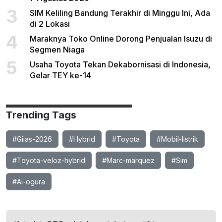
3
SIM Keliling Bandung Terakhir di Minggu Ini, Ada
di 2 Lokasi
4
Maraknya Toko Online Dorong Penjualan Isuzu di
Segmen Niaga
5
Usaha Toyota Tekan Dekabornisasi di Indonesia,
Gelar TEY ke-14
Trending Tags
#Giias-2026
#Hybrid
#Toyota
#Mobil-listrik
#Toyota-veloz-hybrid
#Marc-marquez
#Sim
#Ai-ogura