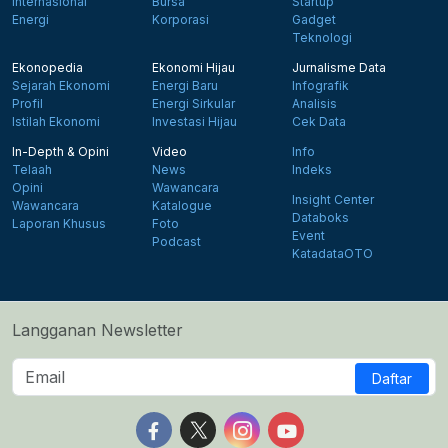
Internasional
Bursa
Startup
Energi
Korporasi
Gadget
Teknologi
Ekonopedia
Ekonomi Hijau
Jurnalisme Data
Sejarah Ekonomi
Energi Baru
Infografik
Profil
Energi Sirkular
Analisis
Istilah Ekonomi
Investasi Hijau
Cek Data
In-Depth & Opini
Video
Info
Telaah
News
Indeks
Opini
Wawancara
Insight Center
Wawancara
Katalogue
Databoks
Laporan Khusus
Foto
Event
Podcast
KatadataOTO
Langganan Newsletter
Daftar
Follow us on Facebook
Follow us on X
Follow us on Instagram
Follow us on Yout