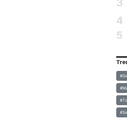
3
4
5
Tre
#Gi
#Ma
#To
#Si