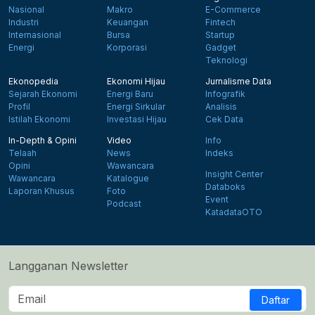
Nasional
Makro
E-Commerce
Industri
Keuangan
Fintech
Internasional
Bursa
Startup
Energi
Korporasi
Gadget
Teknologi
Ekonopedia
Ekonomi Hijau
Jurnalisme Data
Sejarah Ekonomi
Energi Baru
Infografik
Profil
Energi Sirkular
Analisis
Istilah Ekonomi
Investasi Hijau
Cek Data
In-Depth & Opini
Video
Info
Telaah
News
Indeks
Opini
Wawancara
Insight Center
Wawancara
Katalogue
Databoks
Laporan Khusus
Foto
Event
Podcast
KatadataOTO
Langganan Newsletter
Daftar