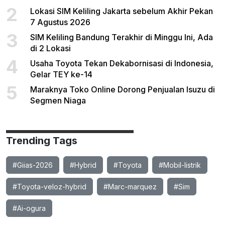
2
Lokasi SIM Keliling Jakarta sebelum Akhir Pekan
7 Agustus 2026
3
SIM Keliling Bandung Terakhir di Minggu Ini, Ada
di 2 Lokasi
4
Usaha Toyota Tekan Dekabornisasi di Indonesia,
Gelar TEY ke-14
5
Maraknya Toko Online Dorong Penjualan Isuzu di
Segmen Niaga
Trending Tags
#Giias-2026
#Hybrid
#Toyota
#Mobil-listrik
#Toyota-veloz-hybrid
#Marc-marquez
#Sim
#Ai-ogura