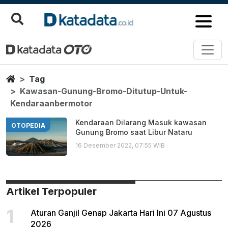
Kawasan Gunung Bromo Ditutup
Berita Terbaru
Home
Tag
Kawasan-Gunung-Bromo-Ditutup-Untuk-
Kendaraanbermotor
Kendaraan Dilarang Masuk kawasan
OTOPEDIA
Gunung Bromo saat Libur Nataru
16 Desember 2022, 07:55 WIB
Artikel Terpopuler
1
Aturan Ganjil Genap Jakarta Hari Ini 07 Agustus
2026